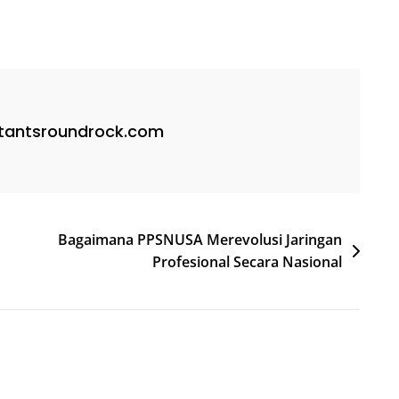
tantsroundrock.com
Bagaimana PPSNUSA Merevolusi Jaringan
Profesional Secara Nasional