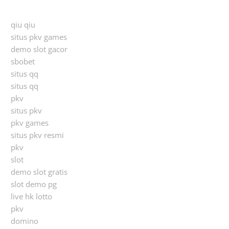
qiu qiu
situs pkv games
demo slot gacor
sbobet
situs qq
situs qq
pkv
situs pkv
pkv games
situs pkv resmi
pkv
slot
demo slot gratis
slot demo pg
live hk lotto
pkv
domino