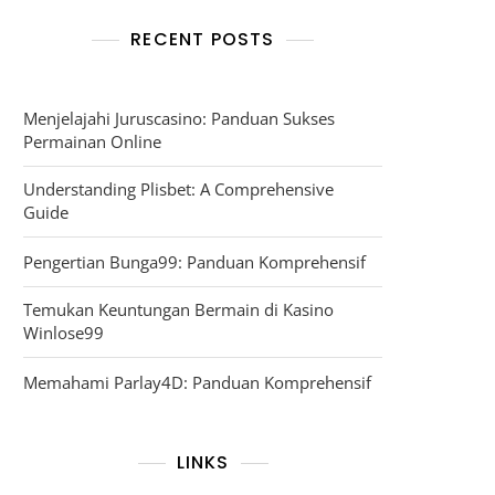
RECENT POSTS
Menjelajahi Juruscasino: Panduan Sukses
Permainan Online
Understanding Plisbet: A Comprehensive
Guide
Pengertian Bunga99: Panduan Komprehensif
Temukan Keuntungan Bermain di Kasino
Winlose99
Memahami Parlay4D: Panduan Komprehensif
LINKS