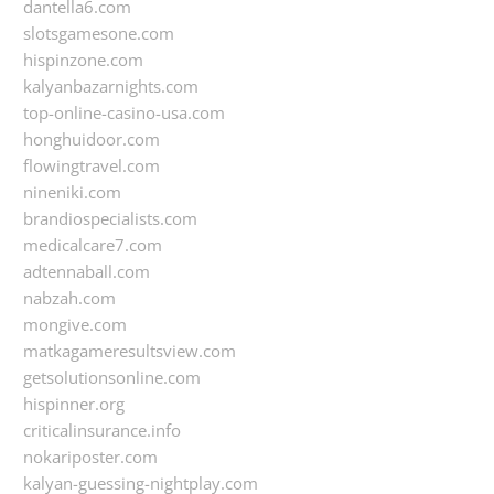
dantella6.com
slotsgamesone.com
hispinzone.com
kalyanbazarnights.com
top-online-casino-usa.com
honghuidoor.com
flowingtravel.com
nineniki.com
brandiospecialists.com
medicalcare7.com
adtennaball.com
nabzah.com
mongive.com
matkagameresultsview.com
getsolutionsonline.com
hispinner.org
criticalinsurance.info
nokariposter.com
kalyan-guessing-nightplay.com