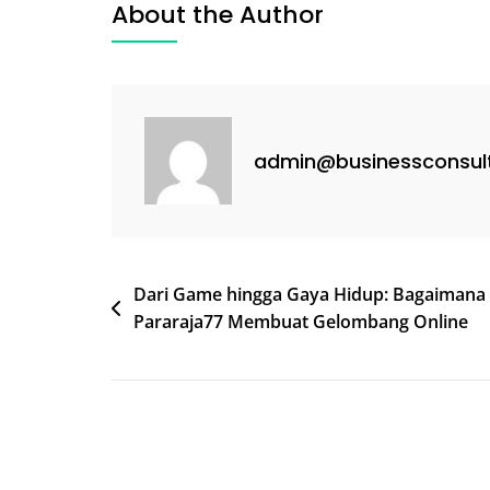
About the Author
admin@businessconsul
Post
Dari Game hingga Gaya Hidup: Bagaimana
Pararaja77 Membuat Gelombang Online
navigation