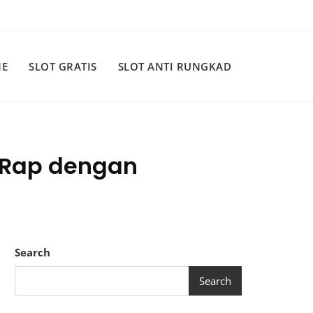
NE
SLOT GRATIS
SLOT ANTI RUNGKAD
g Rap dengan
Search
Search