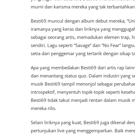
murni dan karisma mereka yang tak terbantahkan
Besti69 muncul dengan album debut mereka, “Unl
iramanya yang keras dan liriknya yang mengguga
sebagai seorang artis, memadukan elemen trap, 
sendiri. Lagu seperti “Savage” dan “No Fear” lan
setia dari penggemar yang tertarik dengan sikap t
Apa yang membedakan Besti69 dari artis rap lai
dan menantang status quo. Dalam industri yang 
musik Besti69 tampil menonjol sebagai perubahan 
introspektif, menyentuh topik-topik seperti kese
Besti69 tidak takut menjadi rentan dalam musik m
mereka rilis.
Selain liriknya yang kuat, Besti69 juga dikenal
pertunjukan live yang menggemparkan. Baik merek