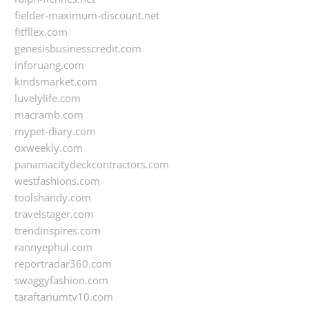
fielder-maximum-discount.net
fitfllex.com
genesisbusinesscredit.com
inforuang.com
kindsmarket.com
luvelylife.com
macramb.com
mypet-diary.com
oxweekly.com
panamacitydeckcontractors.com
westfashions.com
toolshandy.com
travelstager.com
trendinspires.com
rannyephul.com
reportradar360.com
swaggyfashion.com
taraftariumtv10.com