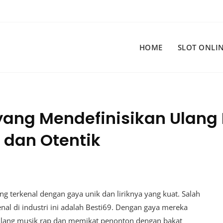
HOME
SLOT ONLI
s yang Mendefinisikan Ulan
 dan Otentik
ng terkenal dengan gaya unik dan liriknya yang kuat. Salah
nal di industri ini adalah Besti69. Dengan gaya mereka
 ulang musik rap dan memikat penonton dengan bakat