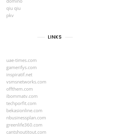
domino
qiu qiu
pkv
LINKS
uae-times.com
gamerifys.com
inspiratif.net
vsmsnetworks.com
offthem.com
ibommatv.com
techporfit.com
bekasionline.com
nbusinessplan.com
greenlife360.com
cantshoutitout.com