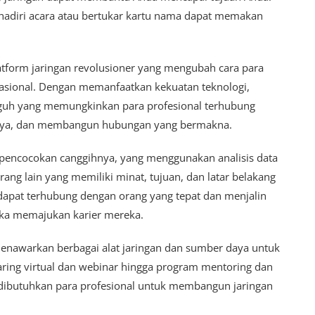
hadiri acara atau bertukar kartu nama dapat memakan
tform jaringan revolusioner yang mengubah cara para
nasional. Dengan memanfaatkan kekuatan teknologi,
gguh yang memungkinkan para profesional terhubung
daya, dan membangun hubungan yang bermakna.
 pencocokan canggihnya, yang menggunakan analisis data
ng lain yang memiliki minat, tujuan, dan latar belakang
apat terhubung dengan orang yang tepat dan menjalin
a memajukan karier mereka.
enawarkan berbagai alat jaringan dan sumber daya untuk
aring virtual dan webinar hingga program mentoring dan
ibutuhkan para profesional untuk membangun jaringan