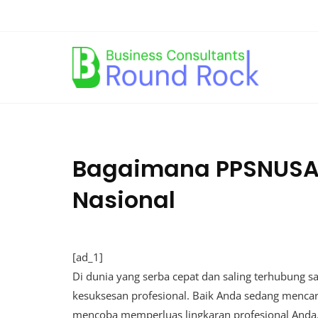
Skip
to
content
Bagaimana PPSNUSA M
Nasional
[ad_1]
Di dunia yang serba cepat dan saling terhubung s
kesuksesan profesional. Baik Anda sedang mencari
mencoba memperluas lingkaran profesional Anda