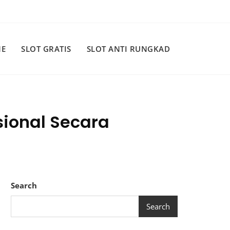
NE
SLOT GRATIS
SLOT ANTI RUNGKAD
ional Secara
Search
Search