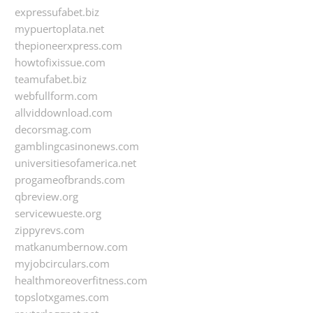
expressufabet.biz
mypuertoplata.net
thepioneerxpress.com
howtofixissue.com
teamufabet.biz
webfullform.com
allviddownload.com
decorsmag.com
gamblingcasinonews.com
universitiesofamerica.net
progameofbrands.com
qbreview.org
servicewueste.org
zippyrevs.com
matkanumbernow.com
myjobcirculars.com
healthmoreoverfitness.com
topslotxgames.com