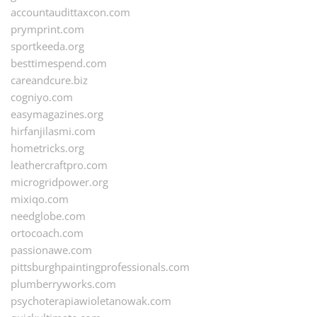
accountaudittaxcon.com
prymprint.com
sportkeeda.org
besttimespend.com
careandcure.biz
cogniyo.com
easymagazines.org
hirfanjilasmi.com
hometricks.org
leathercraftpro.com
microgridpower.org
mixiqo.com
needglobe.com
ortocoach.com
passionawe.com
pittsburghpaintingprofessionals.com
plumberryworks.com
psychoterapiawioletanowak.com