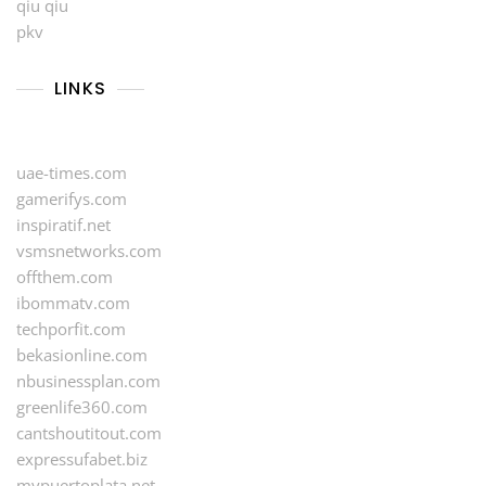
qiu qiu
pkv
LINKS
uae-times.com
gamerifys.com
inspiratif.net
vsmsnetworks.com
offthem.com
ibommatv.com
techporfit.com
bekasionline.com
nbusinessplan.com
greenlife360.com
cantshoutitout.com
expressufabet.biz
mypuertoplata.net