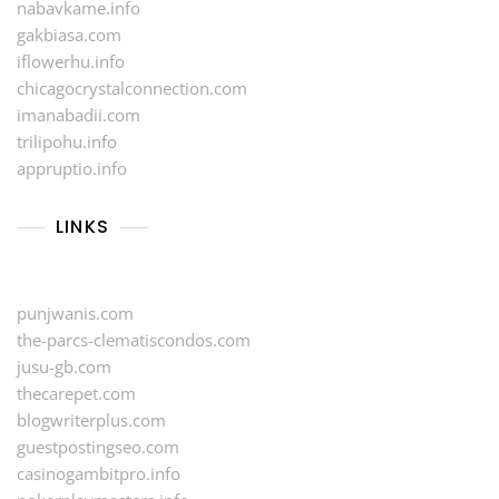
nabavkame.info
gakbiasa.com
iflowerhu.info
chicagocrystalconnection.com
imanabadii.com
trilipohu.info
appruptio.info
LINKS
punjwanis.com
the-parcs-clematiscondos.com
jusu-gb.com
thecarepet.com
blogwriterplus.com
guestpostingseo.com
casinogambitpro.info