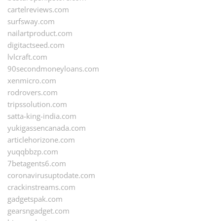
cartelreviews.com
surfsway.com
nailartproduct.com
digitactseed.com
lvlcraft.com
90secondmoneyloans.com
xenmicro.com
rodrovers.com
tripssolution.com
satta-king-india.com
yukigassencanada.com
articlehorizone.com
yuqqbbzp.com
7betagents6.com
coronavirusuptodate.com
crackinstreams.com
gadgetspak.com
gearsngadget.com