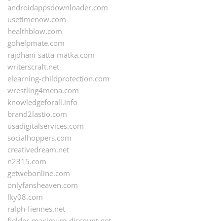
androidappsdownloader.com
usetimenow.com
healthblow.com
gohelpmate.com
rajdhani-satta-matka.com
writerscraft.net
elearning-childprotection.com
wrestling4mena.com
knowledgeforall.info
brand2lastio.com
usadigitalservices.com
socialhoppers.com
creativedream.net
n2315.com
getwebonline.com
onlyfansheaven.com
lky08.com
ralph-fiennes.net
fielder-maximum-discount.net