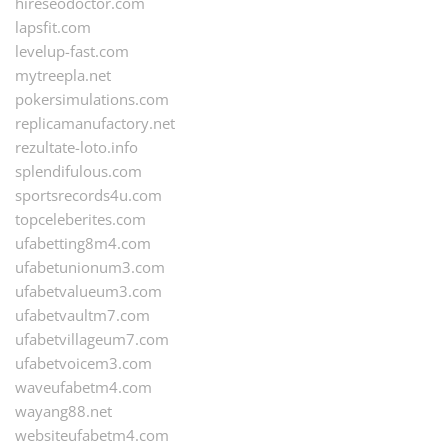
hireseodoctor.com
lapsfit.com
levelup-fast.com
mytreepla.net
pokersimulations.com
replicamanufactory.net
rezultate-loto.info
splendifulous.com
sportsrecords4u.com
topceleberites.com
ufabetting8m4.com
ufabetunionum3.com
ufabetvalueum3.com
ufabetvaultm7.com
ufabetvillageum7.com
ufabetvoicem3.com
waveufabetm4.com
wayang88.net
websiteufabetm4.com