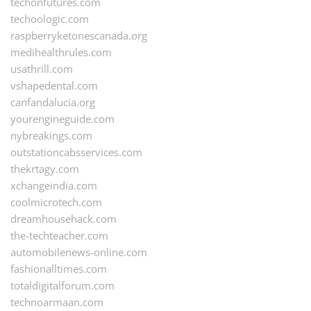
techonfutures.com
techoologic.com
raspberryketonescanada.org
medihealthrules.com
usathrill.com
vshapedental.com
canfandalucia.org
yourengineguide.com
nybreakings.com
outstationcabsservices.com
thekrtagy.com
xchangeindia.com
coolmicrotech.com
dreamhousehack.com
the-techteacher.com
automobilenews-online.com
fashionalltimes.com
totaldigitalforum.com
technoarmaan.com