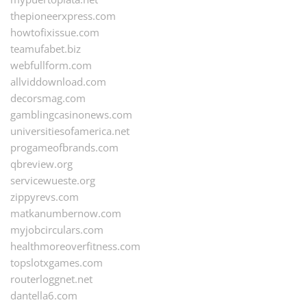
thepioneerxpress.com
howtofixissue.com
teamufabet.biz
webfullform.com
allviddownload.com
decorsmag.com
gamblingcasinonews.com
universitiesofamerica.net
progameofbrands.com
qbreview.org
servicewueste.org
zippyrevs.com
matkanumbernow.com
myjobcirculars.com
healthmoreoverfitness.com
topslotxgames.com
routerloggnet.net
dantella6.com