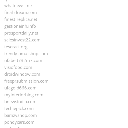
whatnews.me
final-dream.com
finest-replica.net
gestioneinh.info
prosportdaily.net
salesinvest22.com
teseract.org
trendy-ama-shop.com
ufabett732m7.com
visiofood.com
droidwindow.com
freeprsubmission.com
ufagold666.com
myinteriorblog.com
bnewsindia.com
techiepick.com
bamzyshop.com
pondycars.com