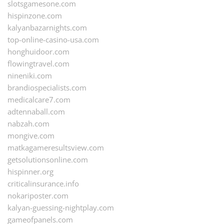
slotsgamesone.com
hispinzone.com
kalyanbazarnights.com
top-online-casino-usa.com
honghuidoor.com
flowingtravel.com
nineniki.com
brandiospecialists.com
medicalcare7.com
adtennaball.com
nabzah.com
mongive.com
matkagameresultsview.com
getsolutionsonline.com
hispinner.org
criticalinsurance.info
nokariposter.com
kalyan-guessing-nightplay.com
gameofpanels.com