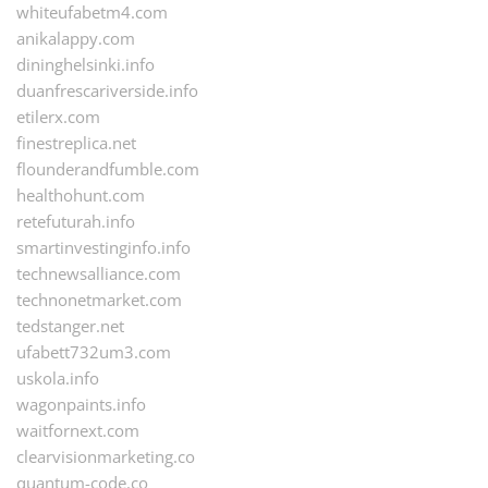
whiteufabetm4.com
anikalappy.com
dininghelsinki.info
duanfrescariverside.info
etilerx.com
finestreplica.net
flounderandfumble.com
healthohunt.com
retefuturah.info
smartinvestinginfo.info
technewsalliance.com
technonetmarket.com
tedstanger.net
ufabett732um3.com
uskola.info
wagonpaints.info
waitfornext.com
clearvisionmarketing.co
quantum-code.co