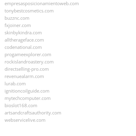
empresasposicionamientoweb.com
tonybestcosmetics.com
buzznc.com
fxjoiner.com
skinbykindra.com
alltherageface.com
codenational.com
progameexplorer.com
rockislandroastery.com
directselling-pro.com
revenuealarm.com
lurab.com
ignitioncoilguide.com
mytechcomputer.com
bioslot168.com
artsandcraftsauthority.com
webservicelive.com