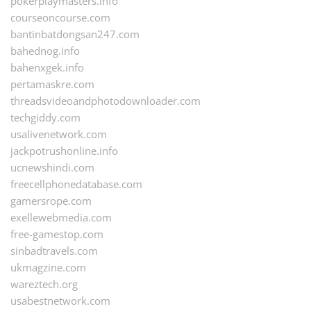
pokerplaymasters.info
courseoncourse.com
bantinbatdongsan247.com
bahednog.info
bahenxgek.info
pertamaskre.com
threadsvideoandphotodownloader.com
techgiddy.com
usalivenetwork.com
jackpotrushonline.info
ucnewshindi.com
freecellphonedatabase.com
gamersrope.com
exellewebmedia.com
free-gamestop.com
sinbadtravels.com
ukmagzine.com
wareztech.org
usabestnetwork.com