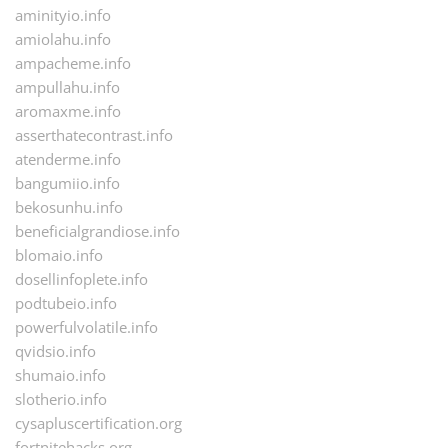
aminityio.info
amiolahu.info
ampacheme.info
ampullahu.info
aromaxme.info
asserthatecontrast.info
atenderme.info
bangumiio.info
bekosunhu.info
beneficialgrandiose.info
blomaio.info
dosellinfoplete.info
podtubeio.info
powerfulvolatile.info
qvidsio.info
shumaio.info
slotherio.info
cysapluscertification.org
fortnitehacks.org