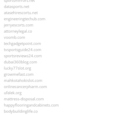
sportsmirrors.net
datasports.net
atasehirescortu.net
engineeringtechub.com
jerryescorts.com
attorneylegal.co
voomb.com
techgadgetpoint.com
tvsportsguide24.com
sportsreviews24.com
dubai360blog.com
lucky77slot.org
growmefast.com
mahkotahokislot.com
onlinecancerpharm.com
ufalek.org
mattress-disposal.com
happyflooringandcabinets.com
bodybuildinglife.co