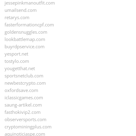
jessepinkmanoutfit.com
umailsend.com
retarys.com
fasterformationcpf.com
goldensnuggles.com
lookbattlemap.com
buyrdpservice.com
yesport.net
tostylo.com
yougetthat.net
sportsnetclub.com
newbestcrypto.com
oxfordsave.com
iclassicgames.com
saung-artikel.com
fasthokivip2.com
observersports.com
cryptominingplus.com
aquinoticiaspe.com