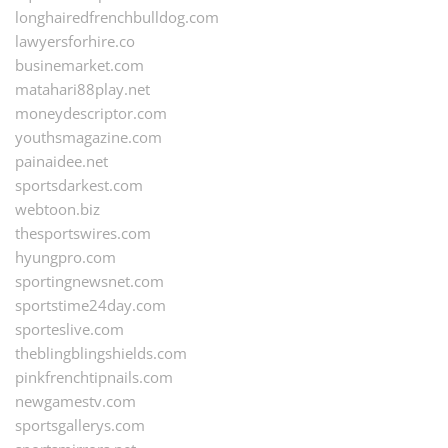
longhairedfrenchbulldog.com
lawyersforhire.co
businemarket.com
matahari88play.net
moneydescriptor.com
youthsmagazine.com
painaidee.net
sportsdarkest.com
webtoon.biz
thesportswires.com
hyungpro.com
sportingnewsnet.com
sportstime24day.com
sporteslive.com
theblingblingshields.com
pinkfrenchtipnails.com
newgamestv.com
sportsgallerys.com