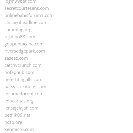
login99bet.com
secretcourtesans.com
onlinebahisforum1.com
chicagoheadline.com
camming.org
rajalion88.com
goupuntacana.com
riversedgepark.com
zaseez.com
catchycrunch.com
nofaphub.com
nefertitingalls.com
patsyscreations.com
income4proof.com
educaritas.org
lensajelajah.com
betflik09.net
ncaq.org
xenmicro.com