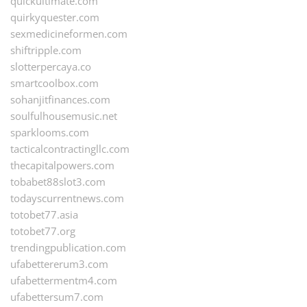
quickultimate.com
quirkyquester.com
sexmedicineformen.com
shiftripple.com
slotterpercaya.co
smartcoolbox.com
sohanjitfinances.com
soulfulhousemusic.net
sparklooms.com
tacticalcontractingllc.com
thecapitalpowers.com
tobabet88slot3.com
todayscurrentnews.com
totobet77.asia
totobet77.org
trendingpublication.com
ufabettererum3.com
ufabettermentm4.com
ufabettersum7.com