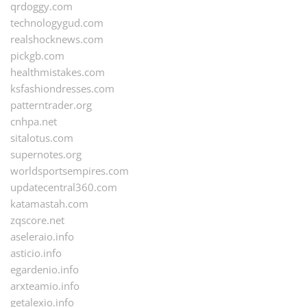
qrdoggy.com
technologygud.com
realshocknews.com
pickgb.com
healthmistakes.com
ksfashiondresses.com
patterntrader.org
cnhpa.net
sitalotus.com
supernotes.org
worldsportsempires.com
updatecentral360.com
katamastah.com
zqscore.net
aseleraio.info
asticio.info
egardenio.info
arxteamio.info
getalexio.info