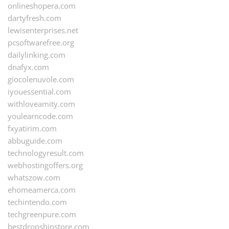
onlineshopera.com
dartyfresh.com
lewisenterprises.net
pcsoftwarefree.org
dailylinking.com
dnafyx.com
giocolenuvole.com
iyouessential.com
withloveamity.com
youlearncode.com
fxyatirim.com
abbuguide.com
technologyresult.com
webhostingoffers.org
whatszow.com
ehomeamerca.com
techintendo.com
techgreenpure.com
bestdropshipstore.com