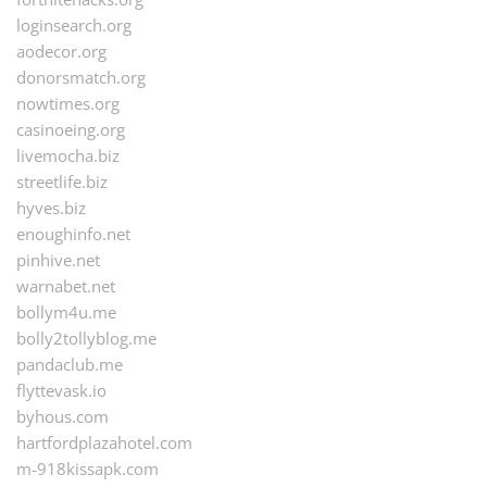
loginsearch.org
aodecor.org
donorsmatch.org
nowtimes.org
casinoeing.org
livemocha.biz
streetlife.biz
hyves.biz
enoughinfo.net
pinhive.net
warnabet.net
bollym4u.me
bolly2tollyblog.me
pandaclub.me
flyttevask.io
byhous.com
hartfordplazahotel.com
m-918kissapk.com