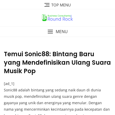
Skip
TOP MENU
to
content
MENU
Temui Sonic88: Bintang Baru
yang Mendefinisikan Ulang Suara
Musik Pop
[ad_1]
Sonic88 adalah bintang yang sedang naik daun di dunia
musik pop, mendefinisikan ulang suara genre dengan
gayanya yang unik dan energinya yang menular. Dengan
nama yang mencerminkan kecintaannya pada kecepatan dan