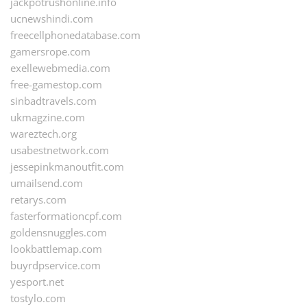
jackpotrushonline.info
ucnewshindi.com
freecellphonedatabase.com
gamersrope.com
exellewebmedia.com
free-gamestop.com
sinbadtravels.com
ukmagzine.com
wareztech.org
usabestnetwork.com
jessepinkmanoutfit.com
umailsend.com
retarys.com
fasterformationcpf.com
goldensnuggles.com
lookbattlemap.com
buyrdpservice.com
yesport.net
tostylo.com