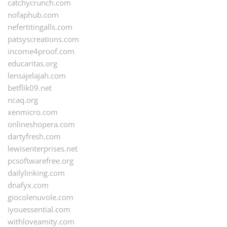
catchycrunch.com
nofaphub.com
nefertitingalls.com
patsyscreations.com
income4proof.com
educaritas.org
lensajelajah.com
betflik09.net
ncaq.org
xenmicro.com
onlineshopera.com
dartyfresh.com
lewisenterprises.net
pcsoftwarefree.org
dailylinking.com
dnafyx.com
giocolenuvole.com
iyouessential.com
withloveamity.com