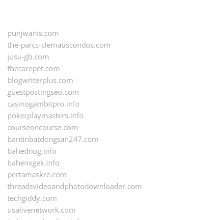
punjwanis.com
the-parcs-clematiscondos.com
jusu-gb.com
thecarepet.com
blogwriterplus.com
guestpostingseo.com
casinogambitpro.info
pokerplaymasters.info
courseoncourse.com
bantinbatdongsan247.com
bahednog.info
bahenxgek.info
pertamaskre.com
threadsvideoandphotodownloader.com
techgiddy.com
usalivenetwork.com