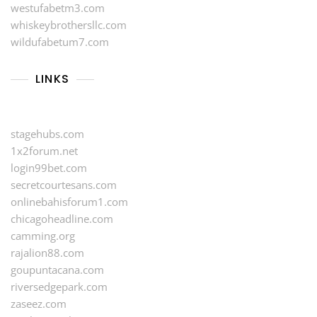
westufabetm3.com
whiskeybrothersllc.com
wildufabetum7.com
LINKS
stagehubs.com
1x2forum.net
login99bet.com
secretcourtesans.com
onlinebahisforum1.com
chicagoheadline.com
camming.org
rajalion88.com
goupuntacana.com
riversedgepark.com
zaseez.com