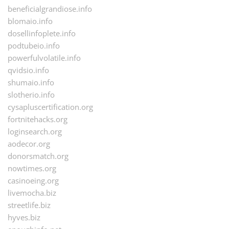
beneficialgrandiose.info
blomaio.info
dosellinfoplete.info
podtubeio.info
powerfulvolatile.info
qvidsio.info
shumaio.info
slotherio.info
cysapluscertification.org
fortnitehacks.org
loginsearch.org
aodecor.org
donorsmatch.org
nowtimes.org
casinoeing.org
livemocha.biz
streetlife.biz
hyves.biz