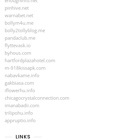
enoughinfo.net
pinhive.net
warnabet.net
bollym4u.me
bolly2tollyblog.me
pandaclub.me
flyttevask.io
byhous.com
hartfordplazahotel.com
m-918kissapk.com
nabavkame.info
gakbiasa.com
iflowerhu.info
chicagocrystalconnection.com
imanabadii.com
trilipohu.info
appruptio.info
LINKS