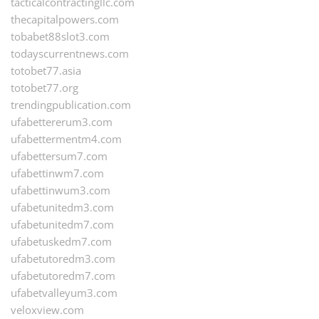
tacticalcontractingllc.com
thecapitalpowers.com
tobabet88slot3.com
todayscurrentnews.com
totobet77.asia
totobet77.org
trendingpublication.com
ufabettererum3.com
ufabettermentm4.com
ufabettersum7.com
ufabettinwm7.com
ufabettinwum3.com
ufabetunitedm3.com
ufabetunitedm7.com
ufabetuskedm7.com
ufabetutoredm3.com
ufabetutoredm7.com
ufabetvalleyum3.com
veloxview.com