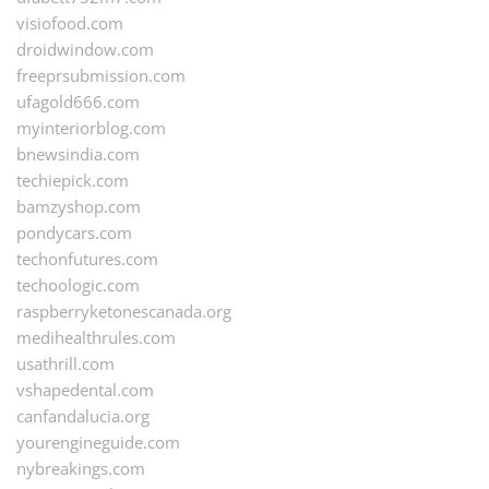
visiofood.com
droidwindow.com
freeprsubmission.com
ufagold666.com
myinteriorblog.com
bnewsindia.com
techiepick.com
bamzyshop.com
pondycars.com
techonfutures.com
techoologic.com
raspberryketonescanada.org
medihealthrules.com
usathrill.com
vshapedental.com
canfandalucia.org
yourengineguide.com
nybreakings.com