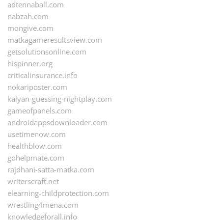
adtennaball.com
nabzah.com
mongive.com
matkagameresultsview.com
getsolutionsonline.com
hispinner.org
criticalinsurance.info
nokariposter.com
kalyan-guessing-nightplay.com
gameofpanels.com
androidappsdownloader.com
usetimenow.com
healthblow.com
gohelpmate.com
rajdhani-satta-matka.com
writerscraft.net
elearning-childprotection.com
wrestling4mena.com
knowledgeforall.info