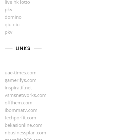
live hk lotto
pkv
domino
qiu qiu
pkv
LINKS
uae-times.com
gamerifys.com
inspiratif.net
vsmsnetworks.com
offthem.com
ibommatv.com
techporfit.com
bekasionline.com
nbusinessplan.com