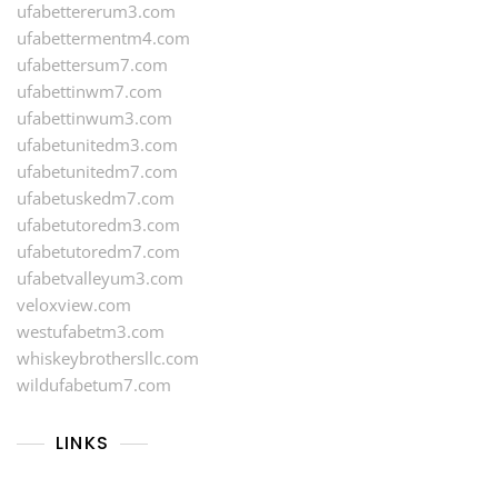
ufabettererum3.com
ufabettermentm4.com
ufabettersum7.com
ufabettinwm7.com
ufabettinwum3.com
ufabetunitedm3.com
ufabetunitedm7.com
ufabetuskedm7.com
ufabetutoredm3.com
ufabetutoredm7.com
ufabetvalleyum3.com
veloxview.com
westufabetm3.com
whiskeybrothersllc.com
wildufabetum7.com
LINKS