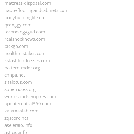
mattress-disposal.com
happyflooringandcabinets.com
bodybuildinglife.co
qrdoggy.com
technologygud.com
realshocknews.com
pickgb.com
healthmistakes.com
ksfashiondresses.com
patterntrader.org
cnhpa.net
sitalotus.com
supernotes.org
worldsportsempires.com
updatecentral360.com
katamastah.com
zqscore.net
aseleraio.info
asticio.info