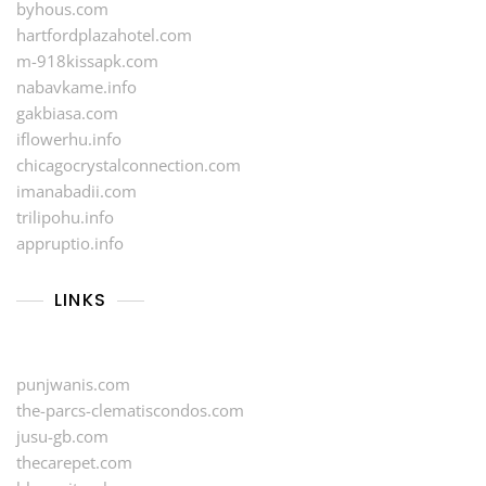
byhous.com
hartfordplazahotel.com
m-918kissapk.com
nabavkame.info
gakbiasa.com
iflowerhu.info
chicagocrystalconnection.com
imanabadii.com
trilipohu.info
appruptio.info
LINKS
punjwanis.com
the-parcs-clematiscondos.com
jusu-gb.com
thecarepet.com