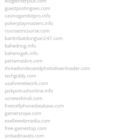
blogwriterplus.com
guestpostingseo.com
casinogambitpro.info
pokerplaymasters.info
courseoncourse.com
bantinbatdongsan247.com
bahednog.info
bahenxgek.info
pertamaskre.com
threadsvideoandphotodownloader.com
techgiddy.com
usalivenetwork.com
jackpotrushonline.info
ucnewshindi.com
freecellphonedatabase.com
gamersrope.com
exellewebmedia.com
free-gamestop.com
sinbadtravels.com