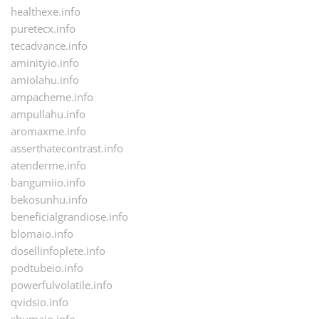
healthexe.info
puretecx.info
tecadvance.info
aminityio.info
amiolahu.info
ampacheme.info
ampullahu.info
aromaxme.info
asserthatecontrast.info
atenderme.info
bangumiio.info
bekosunhu.info
beneficialgrandiose.info
blomaio.info
dosellinfoplete.info
podtubeio.info
powerfulvolatile.info
qvidsio.info