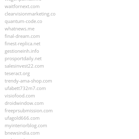
waitfornext.com
clearvisionmarketing.co
quantum-code.co
whatnews.me
final-dream.com
finest-replica.net
gestioneinh.info
prosportdaily.net
salesinvest22.com
teseract.org
trendy-ama-shop.com
ufabett732m7.com
visiofood.com
droidwindow.com
freeprsubmission.com
ufagold666.com
myinteriorblog.com
bnewsindia.com