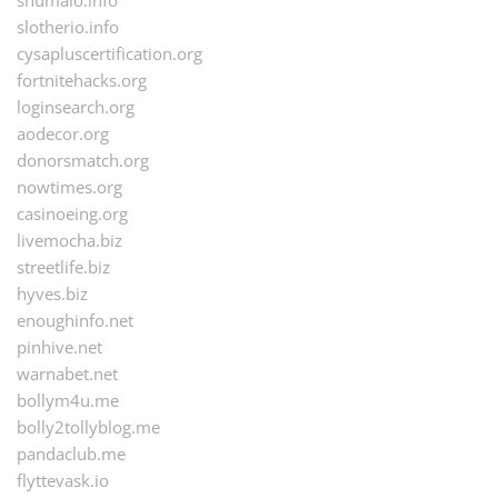
shumaio.info
slotherio.info
cysapluscertification.org
fortnitehacks.org
loginsearch.org
aodecor.org
donorsmatch.org
nowtimes.org
casinoeing.org
livemocha.biz
streetlife.biz
hyves.biz
enoughinfo.net
pinhive.net
warnabet.net
bollym4u.me
bolly2tollyblog.me
pandaclub.me
flyttevask.io