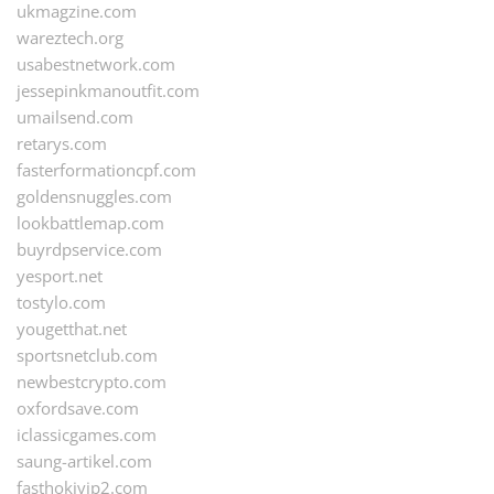
ukmagzine.com
wareztech.org
usabestnetwork.com
jessepinkmanoutfit.com
umailsend.com
retarys.com
fasterformationcpf.com
goldensnuggles.com
lookbattlemap.com
buyrdpservice.com
yesport.net
tostylo.com
yougetthat.net
sportsnetclub.com
newbestcrypto.com
oxfordsave.com
iclassicgames.com
saung-artikel.com
fasthokivip2.com