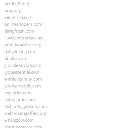
betflik09.net
ncaq.org
xenmicro.com
onlineshopera.com
dartyfresh.com
lewisenterprises.net
pcsoftwarefree.org
dailylinking.com
dnafyx.com
giocolenuvole.com
iyouessential.com
withloveamity.com
youlearncode.com
fxyatirim.com
abbuguide.com
technologyresult.com
webhostingoffers.org
whatszow.com
ehomeamerca.com