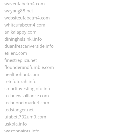
waveufabetm4.com
wayang88.net
websiteufabetm4.com
whiteufabetm4.com
anikalappy.com
dininghelsinki.info
duanfrescariverside.info
etilerx.com
finestreplica.net
flounderandfumble.com
healthohunt.com
retefuturah.info
smartinvestinginfo.info
technewsalliance.com
technonetmarket.com
tedstanger.net
ufabett732um3.com
uskola.info
wagonpaints.info