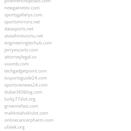
pinkfrenchtipnails.com
newgamestv.com
sportsgallerys.com
sportsmirrors.net
datasports.net
atasehirescortu.net
engineeringtechub.com
jerryescorts.com
attorneylegal.co
voomb.com
techgadgetpoint.com
tvsportsguide24.com
sportsreviews24.com
dubai360blog.com
lucky77slot.org
growmefast.com
mahkotahokislot.com
onlinecancerpharm.com
ufalek.org