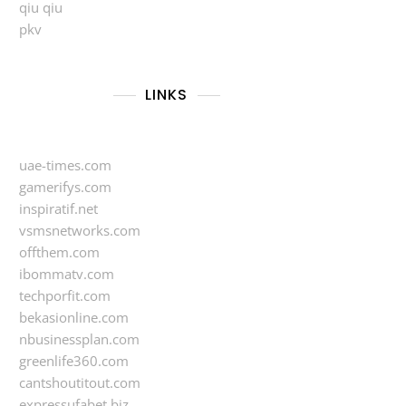
qiu qiu
pkv
LINKS
uae-times.com
gamerifys.com
inspiratif.net
vsmsnetworks.com
offthem.com
ibommatv.com
techporfit.com
bekasionline.com
nbusinessplan.com
greenlife360.com
cantshoutitout.com
expressufabet.biz