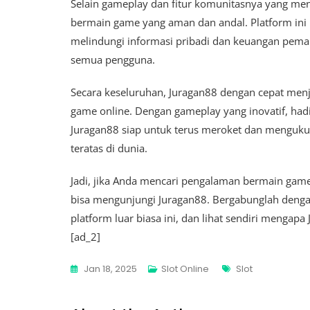
Selain gameplay dan fitur komunitasnya yang m
bermain game yang aman dan andal. Platform ini
melindungi informasi pribadi dan keuangan pema
semua pengguna.
Secara keseluruhan, Juragan88 dengan cepat menj
game online. Dengan gameplay yang inovatif, had
Juragan88 siap untuk terus meroket dan mengukuh
teratas di dunia.
Jadi, jika Anda mencari pengalaman bermain ga
bisa mengunjungi Juragan88. Bergabunglah denga
platform luar biasa ini, dan lihat sendiri mengapa
[ad_2]
Tags
Jan 18, 2025
Slot Online
Slot