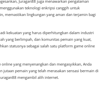
engesankan, Juragan88 juga menawarkan pengalaman
 menggunakan teknologi enkripsi canggih untuk
in, memastikan lingkungan yang aman dan terjamin bagi
adi kekuatan yang harus diperhitungkan dalam industri
iah yang berlimpah, dan komunitas pemain yang kuat,
kan statusnya sebagai salah satu platform game online
me online yang menyenangkan dan mengasyikkan, Anda
n jutaan pemain yang telah merasakan sensasi bermain di
 Juragan88 mengambil alih internet.