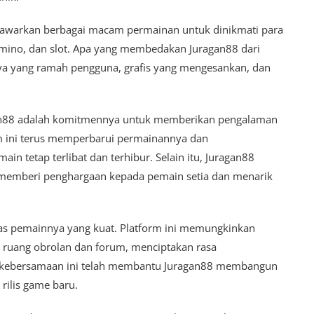
nawarkan berbagai macam permainan untuk dinikmati para
omino, dan slot. Apa yang membedakan Juragan88 dari
ya yang ramah pengguna, grafis yang mengesankan, dan
ragan88 adalah komitmennya untuk memberikan pengalaman
m ini terus memperbarui permainannya dan
n tetap terlibat dan terhibur. Selain itu, Juragan88
memberi penghargaan kepada pemain setia dan menarik
tas pemainnya yang kuat. Platform ini memungkinkan
 ruang obrolan dan forum, menciptakan rasa
a kebersamaan ini telah membantu Juragan88 membangun
rilis game baru.