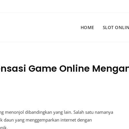
HOME
SLOT ONLI
nsasi Game Online Mengam
g menonjol dibandingkan yang lain. Salah satu namanya
aik daun yang menggemparkan internet dengan
nik.