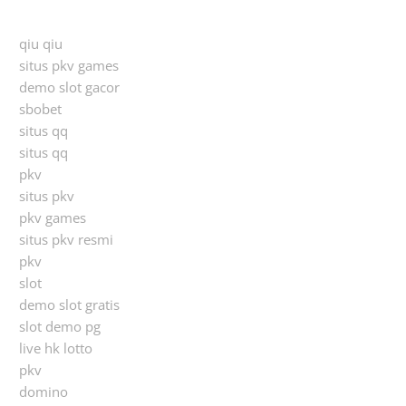
qiu qiu
situs pkv games
demo slot gacor
sbobet
situs qq
situs qq
pkv
situs pkv
pkv games
situs pkv resmi
pkv
slot
demo slot gratis
slot demo pg
live hk lotto
pkv
domino