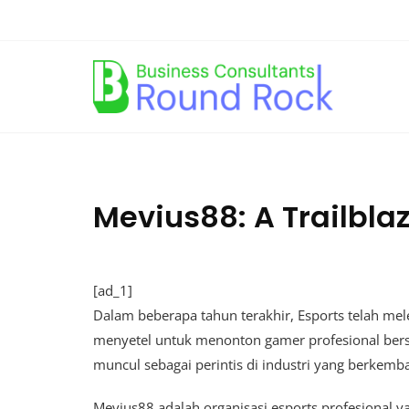
Skip
to
content
Mevius88: A Trailblaz
[ad_1]
Dalam beberapa tahun terakhir, Esports telah me
menyetel untuk menonton gamer profesional bers
muncul sebagai perintis di industri yang berkemb
Mevius88 adalah organisasi esports profesional 