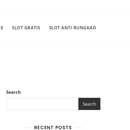
NE
SLOT GRATIS
SLOT ANTI RUNGKAD
Search
Search
RECENT POSTS