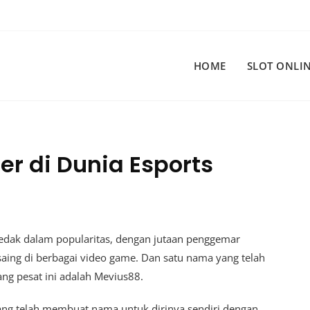
HOME
SLOT ONLI
er di Dunia Esports
ledak dalam popularitas, dengan jutaan penggemar
aing di berbagai video game. Dan satu nama yang telah
ang pesat ini adalah Mevius88.
yang telah membuat nama untuk dirinya sendiri dengan