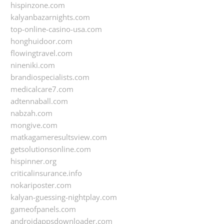
hispinzone.com
kalyanbazarnights.com
top-online-casino-usa.com
honghuidoor.com
flowingtravel.com
nineniki.com
brandiospecialists.com
medicalcare7.com
adtennaball.com
nabzah.com
mongive.com
matkagameresultsview.com
getsolutionsonline.com
hispinner.org
criticalinsurance.info
nokariposter.com
kalyan-guessing-nightplay.com
gameofpanels.com
androidappsdownloader.com