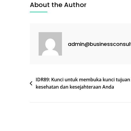
About the Author
admin@businessconsul
Post
IDR89: Kunci untuk membuka kunci tujuan
kesehatan dan kesejahteraan Anda
navigation