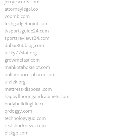
jerryescorts.com
attorneylegal.co
voomb.com
techgadgetpoint.com
tvsportsguide24.com
sportsreviews24.com
dubai360blog.com
lucky77slot.org
growmefast.com
mahkotahokislot.com
onlinecancerpharm.com
ufalek.org
mattress-disposal.com
happyflooringandcabinets.com
bodybuildinglife.co
qrdoggy.com
technologygud.com
realshocknews.com
pickgb.com