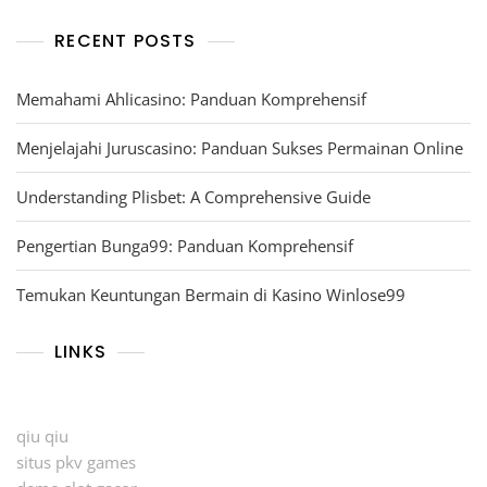
RECENT POSTS
Memahami Ahlicasino: Panduan Komprehensif
Menjelajahi Juruscasino: Panduan Sukses Permainan Online
Understanding Plisbet: A Comprehensive Guide
Pengertian Bunga99: Panduan Komprehensif
Temukan Keuntungan Bermain di Kasino Winlose99
LINKS
qiu qiu
situs pkv games