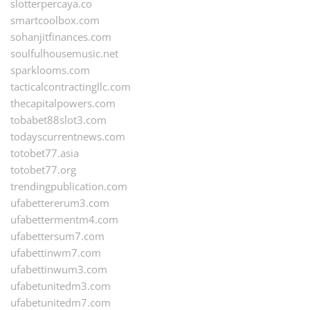
slotterpercaya.co
smartcoolbox.com
sohanjitfinances.com
soulfulhousemusic.net
sparklooms.com
tacticalcontractingllc.com
thecapitalpowers.com
tobabet88slot3.com
todayscurrentnews.com
totobet77.asia
totobet77.org
trendingpublication.com
ufabettererum3.com
ufabettermentm4.com
ufabettersum7.com
ufabettinwm7.com
ufabettinwum3.com
ufabetunitedm3.com
ufabetunitedm7.com