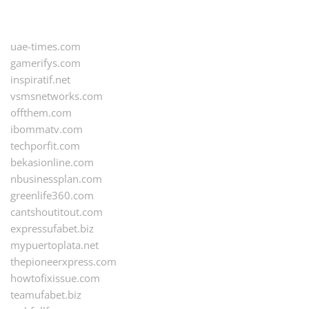
uae-times.com
gamerifys.com
inspiratif.net
vsmsnetworks.com
offthem.com
ibommatv.com
techporfit.com
bekasionline.com
nbusinessplan.com
greenlife360.com
cantshoutitout.com
expressufabet.biz
mypuertoplata.net
thepioneerxpress.com
howtofixissue.com
teamufabet.biz