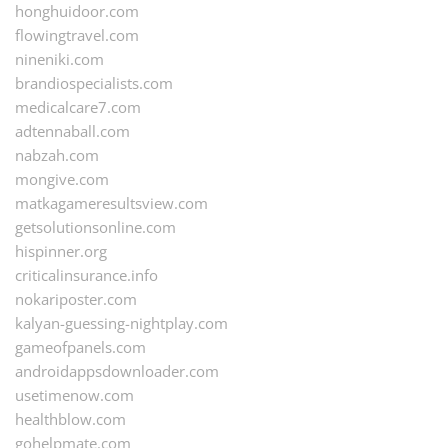
honghuidoor.com
flowingtravel.com
nineniki.com
brandiospecialists.com
medicalcare7.com
adtennaball.com
nabzah.com
mongive.com
matkagameresultsview.com
getsolutionsonline.com
hispinner.org
criticalinsurance.info
nokariposter.com
kalyan-guessing-nightplay.com
gameofpanels.com
androidappsdownloader.com
usetimenow.com
healthblow.com
gohelpmate.com