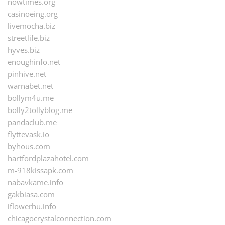
nowtimes.org
casinoeing.org
livemocha.biz
streetlife.biz
hyves.biz
enoughinfo.net
pinhive.net
warnabet.net
bollym4u.me
bolly2tollyblog.me
pandaclub.me
flyttevask.io
byhous.com
hartfordplazahotel.com
m-918kissapk.com
nabavkame.info
gakbiasa.com
iflowerhu.info
chicagocrystalconnection.com