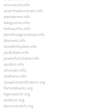
aromaxme.info
asserthatecontrast.info
atenderme.info
bangumiio.info
bekosunhu.info
beneficialgrandiose.info
blomaio.info
dosellinfoplete.info
podtubeio.info
powerfulvolatile.info
qvidsio.info
shumaio.info
slotherio.info
cysapluscertification.org
fortnitehacks.org
loginsearch.org
aodecor.org
donorsmatch.org