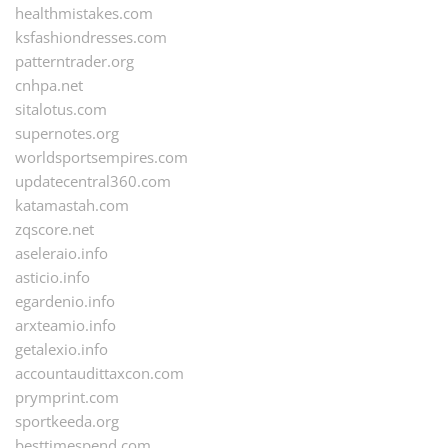
healthmistakes.com
ksfashiondresses.com
patterntrader.org
cnhpa.net
sitalotus.com
supernotes.org
worldsportsempires.com
updatecentral360.com
katamastah.com
zqscore.net
aseleraio.info
asticio.info
egardenio.info
arxteamio.info
getalexio.info
accountaudittaxcon.com
prymprint.com
sportkeeda.org
besttimespend.com