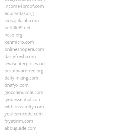
income4proof.com
educaritas.org
lensajelajah.com
betflik09.net
ncaq.org
xenmicro.com
onlineshopera.com
dartyfresh.com
lewisenterprises.net
pcsoftwarefree.org
dailylinking.com
dnafyx.com
giocolenuvole.com
iyouessential.com
withloveamity.com
youlearncode.com
fxyatirim.com
abbuguide.com