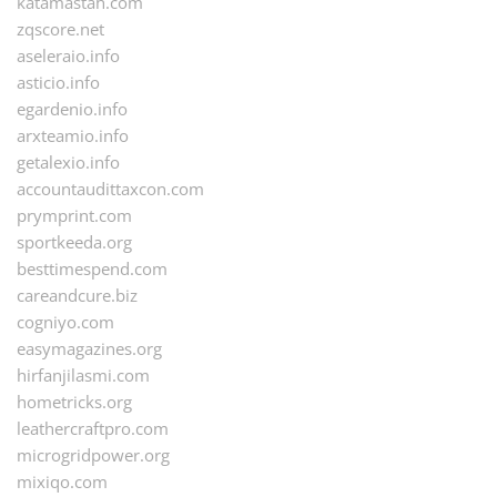
katamastah.com
zqscore.net
aseleraio.info
asticio.info
egardenio.info
arxteamio.info
getalexio.info
accountaudittaxcon.com
prymprint.com
sportkeeda.org
besttimespend.com
careandcure.biz
cogniyo.com
easymagazines.org
hirfanjilasmi.com
hometricks.org
leathercraftpro.com
microgridpower.org
mixiqo.com