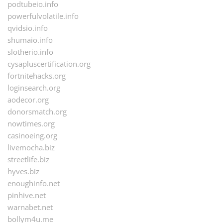
podtubeio.info
powerfulvolatile.info
qvidsio.info
shumaio.info
slotherio.info
cysapluscertification.org
fortnitehacks.org
loginsearch.org
aodecor.org
donorsmatch.org
nowtimes.org
casinoeing.org
livemocha.biz
streetlife.biz
hyves.biz
enoughinfo.net
pinhive.net
warnabet.net
bollym4u.me