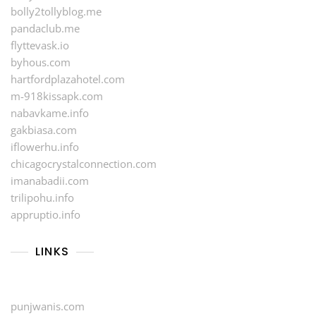
bolly2tollyblog.me
pandaclub.me
flyttevask.io
byhous.com
hartfordplazahotel.com
m-918kissapk.com
nabavkame.info
gakbiasa.com
iflowerhu.info
chicagocrystalconnection.com
imanabadii.com
trilipohu.info
appruptio.info
LINKS
punjwanis.com