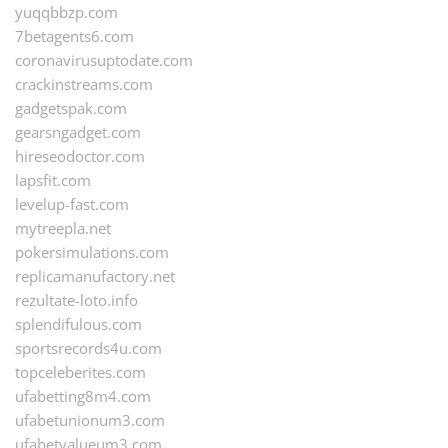
yuqqbbzp.com
7betagents6.com
coronavirusuptodate.com
crackinstreams.com
gadgetspak.com
gearsngadget.com
hireseodoctor.com
lapsfit.com
levelup-fast.com
mytreepla.net
pokersimulations.com
replicamanufactory.net
rezultate-loto.info
splendifulous.com
sportsrecords4u.com
topceleberites.com
ufabetting8m4.com
ufabetunionum3.com
ufabetvalueum3.com