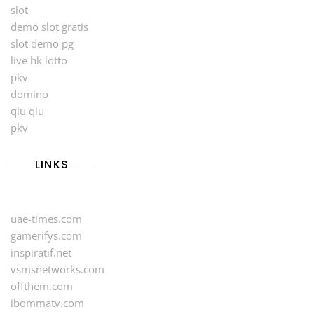
slot
demo slot gratis
slot demo pg
live hk lotto
pkv
domino
qiu qiu
pkv
LINKS
uae-times.com
gamerifys.com
inspiratif.net
vsmsnetworks.com
offthem.com
ibommatv.com