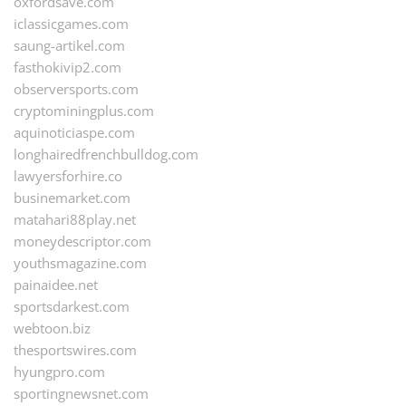
oxfordsave.com
iclassicgames.com
saung-artikel.com
fasthokivip2.com
observersports.com
cryptominingplus.com
aquinoticiaspe.com
longhairedfrenchbulldog.com
lawyersforhire.co
businemarket.com
matahari88play.net
moneydescriptor.com
youthsmagazine.com
painaidee.net
sportsdarkest.com
webtoon.biz
thesportswires.com
hyungpro.com
sportingnewsnet.com