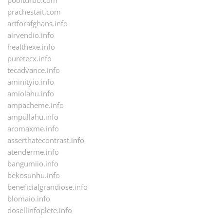
poolturbo.com
prachestait.com
artforafghans.info
airvendio.info
healthexe.info
puretecx.info
tecadvance.info
aminityio.info
amiolahu.info
ampacheme.info
ampullahu.info
aromaxme.info
asserthatecontrast.info
atenderme.info
bangumiio.info
bekosunhu.info
beneficialgrandiose.info
blomaio.info
dosellinfoplete.info