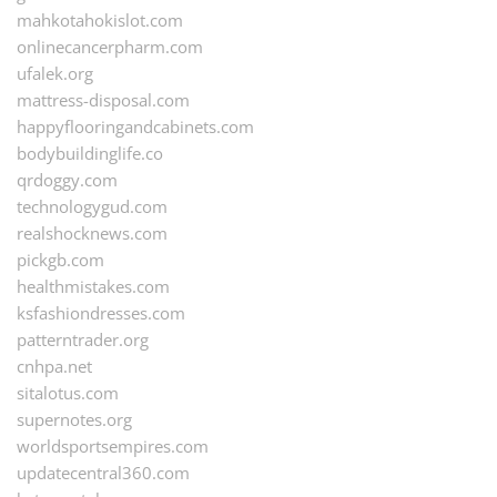
mahkotahokislot.com
onlinecancerpharm.com
ufalek.org
mattress-disposal.com
happyflooringandcabinets.com
bodybuildinglife.co
qrdoggy.com
technologygud.com
realshocknews.com
pickgb.com
healthmistakes.com
ksfashiondresses.com
patterntrader.org
cnhpa.net
sitalotus.com
supernotes.org
worldsportsempires.com
updatecentral360.com