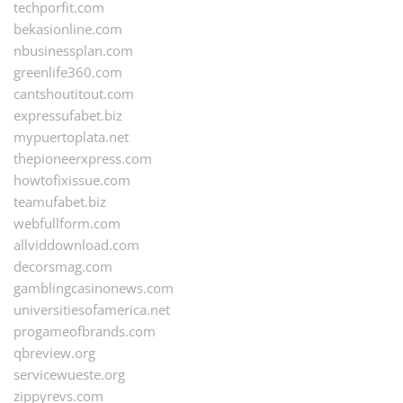
techporfit.com
bekasionline.com
nbusinessplan.com
greenlife360.com
cantshoutitout.com
expressufabet.biz
mypuertoplata.net
thepioneerxpress.com
howtofixissue.com
teamufabet.biz
webfullform.com
allviddownload.com
decorsmag.com
gamblingcasinonews.com
universitiesofamerica.net
progameofbrands.com
qbreview.org
servicewueste.org
zippyrevs.com