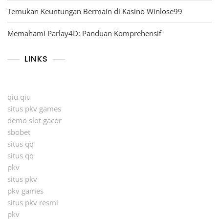
Temukan Keuntungan Bermain di Kasino Winlose99
Memahami Parlay4D: Panduan Komprehensif
LINKS
qiu qiu
situs pkv games
demo slot gacor
sbobet
situs qq
situs qq
pkv
situs pkv
pkv games
situs pkv resmi
pkv