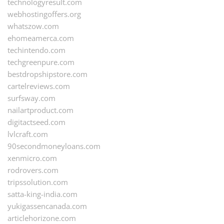
technologyresult.com
webhostingoffers.org
whatszow.com
ehomeamerca.com
techintendo.com
techgreenpure.com
bestdropshipstore.com
cartelreviews.com
surfsway.com
nailartproduct.com
digitactseed.com
lvlcraft.com
90secondmoneyloans.com
xenmicro.com
rodrovers.com
tripssolution.com
satta-king-india.com
yukigassencanada.com
articlehorizone.com