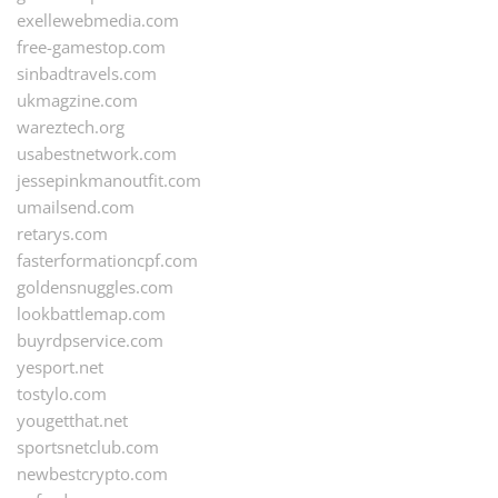
exellewebmedia.com
free-gamestop.com
sinbadtravels.com
ukmagzine.com
wareztech.org
usabestnetwork.com
jessepinkmanoutfit.com
umailsend.com
retarys.com
fasterformationcpf.com
goldensnuggles.com
lookbattlemap.com
buyrdpservice.com
yesport.net
tostylo.com
yougetthat.net
sportsnetclub.com
newbestcrypto.com