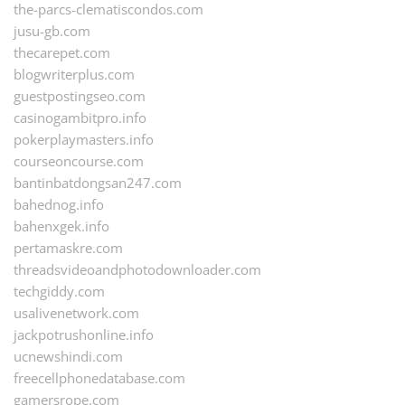
the-parcs-clematiscondos.com
jusu-gb.com
thecarepet.com
blogwriterplus.com
guestpostingseo.com
casinogambitpro.info
pokerplaymasters.info
courseoncourse.com
bantinbatdongsan247.com
bahednog.info
bahenxgek.info
pertamaskre.com
threadsvideoandphotodownloader.com
techgiddy.com
usalivenetwork.com
jackpotrushonline.info
ucnewshindi.com
freecellphonedatabase.com
gamersrope.com