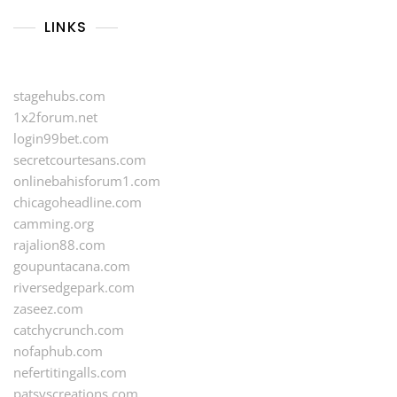
LINKS
stagehubs.com
1x2forum.net
login99bet.com
secretcourtesans.com
onlinebahisforum1.com
chicagoheadline.com
camming.org
rajalion88.com
goupuntacana.com
riversedgepark.com
zaseez.com
catchycrunch.com
nofaphub.com
nefertitingalls.com
patsyscreations.com