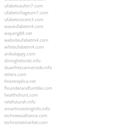
ufabetvaultm7.com
ufabetvillageum7.com
ufabetvoicem3.com
waveufabetm4.com
wayang88.net
websiteufabetm4.com
whiteufabetm4.com
anikalappy.com
dininghelsinki.info
duanfrescariverside.info
etilerx.com
finestreplica.net
flounderandfumble.com
healthohunt.com
retefuturah.info
smartinvestinginfo.info
technewsalliance.com
technonetmarket.com