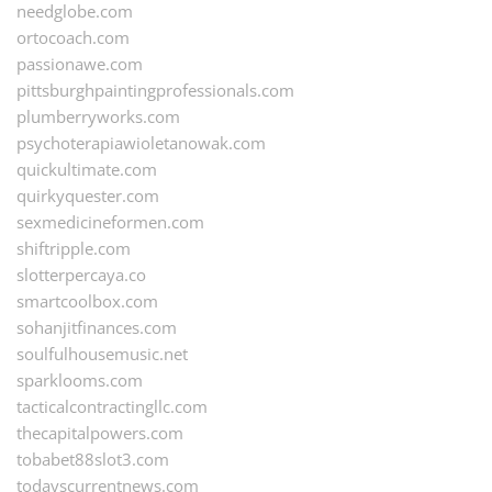
needglobe.com
ortocoach.com
passionawe.com
pittsburghpaintingprofessionals.com
plumberryworks.com
psychoterapiawioletanowak.com
quickultimate.com
quirkyquester.com
sexmedicineformen.com
shiftripple.com
slotterpercaya.co
smartcoolbox.com
sohanjitfinances.com
soulfulhousemusic.net
sparklooms.com
tacticalcontractingllc.com
thecapitalpowers.com
tobabet88slot3.com
todayscurrentnews.com