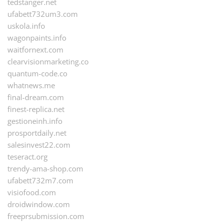
tedstanger.net
ufabett732um3.com
uskola.info
wagonpaints.info
waitfornext.com
clearvisionmarketing.co
quantum-code.co
whatnews.me
final-dream.com
finest-replica.net
gestioneinh.info
prosportdaily.net
salesinvest22.com
teseract.org
trendy-ama-shop.com
ufabett732m7.com
visiofood.com
droidwindow.com
freeprsubmission.com