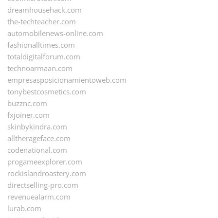
dreamhousehack.com
the-techteacher.com
automobilenews-online.com
fashionalltimes.com
totaldigitalforum.com
technoarmaan.com
empresasposicionamientoweb.com
tonybestcosmetics.com
buzznc.com
fxjoiner.com
skinbykindra.com
alltherageface.com
codenational.com
progameexplorer.com
rockislandroastery.com
directselling-pro.com
revenuealarm.com
lurab.com