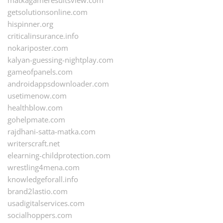
matkagameresultsview.com
getsolutionsonline.com
hispinner.org
criticalinsurance.info
nokariposter.com
kalyan-guessing-nightplay.com
gameofpanels.com
androidappsdownloader.com
usetimenow.com
healthblow.com
gohelpmate.com
rajdhani-satta-matka.com
writerscraft.net
elearning-childprotection.com
wrestling4mena.com
knowledgeforall.info
brand2lastio.com
usadigitalservices.com
socialhoppers.com