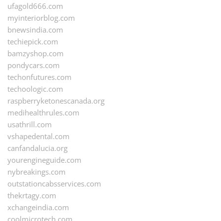
ufagold666.com
myinteriorblog.com
bnewsindia.com
techiepick.com
bamzyshop.com
pondycars.com
techonfutures.com
techoologic.com
raspberryketonescanada.org
medihealthrules.com
usathrill.com
vshapedental.com
canfandalucia.org
yourengineguide.com
nybreakings.com
outstationcabsservices.com
thekrtagy.com
xchangeindia.com
coolmicrotech.com