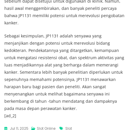
sebelum dapat disetujui untuk digunakan di klinik. Namun,
hasil awal menggembirakan, dan banyak peneliti percaya
bahwa JP1131 memiliki potensi untuk merevolusi pengobatan
kanker.
Sebagai kesimpulan, JP1131 adalah senyawa yang
menjanjikan dengan potensi untuk merevolusi bidang
kedokteran. Pendekatannya yang ditargetkan, kemampuan
untuk mengatasi resistensi obat, dan spektrum aktivitas yang
luas menjadikannya alat yang berharga dalam memerangi
kanker. Sementara lebih banyak penelitian diperlukan untuk
sepenuhnya memahami potensinya, JP1131 menawarkan
harapan baru bagi pasien dan peneliti. Akan sangat
menyenangkan untuk melihat bagaimana senyawa ini
berkembang di tahun -tahun mendatang dan dampaknya
pada masa depan perawatan kanker.
[ad_2]
Tags
Jul 11, 2025
Slot Online
Slot