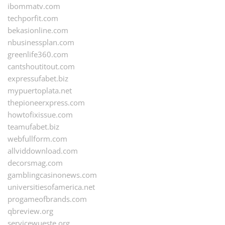
ibommatv.com
techporfit.com
bekasionline.com
nbusinessplan.com
greenlife360.com
cantshoutitout.com
expressufabet.biz
mypuertoplata.net
thepioneerxpress.com
howtofixissue.com
teamufabet.biz
webfullform.com
allviddownload.com
decorsmag.com
gamblingcasinonews.com
universitiesofamerica.net
progameofbrands.com
qbreview.org
servicewueste.org