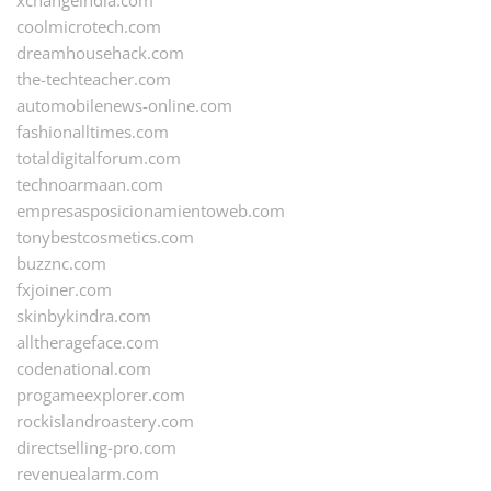
xchangeindia.com
coolmicrotech.com
dreamhousehack.com
the-techteacher.com
automobilenews-online.com
fashionalltimes.com
totaldigitalforum.com
technoarmaan.com
empresasposicionamientoweb.com
tonybestcosmetics.com
buzznc.com
fxjoiner.com
skinbykindra.com
alltherageface.com
codenational.com
progameexplorer.com
rockislandroastery.com
directselling-pro.com
revenuealarm.com