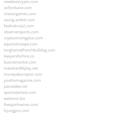
newbestcrypto.com
oxfordsave.com
iclassicgames.com
saung-artikel.com
fasthokivip2.com
observersports.com
cryptominingplus.com
aquinoticiaspe.com
longhairedfrenchbulldog.com
lawyersforhire.co
businemarket.com
matahari88play.net
moneydescriptor.com
youthsmagazine.com
painaidee.net
sportsdarkest.com
webtoon.biz
thesportswires.com
hyungpro.com