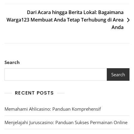
Dari Acara hingga Berita Lokal: Bagaimana
Warga123 Membuat Anda Tetap Terhubung di Area
Anda
Search
Search
RECENT POSTS
Memahami Ahlicasino: Panduan Komprehensif
Menjelajahi Juruscasino: Panduan Sukses Permainan Online