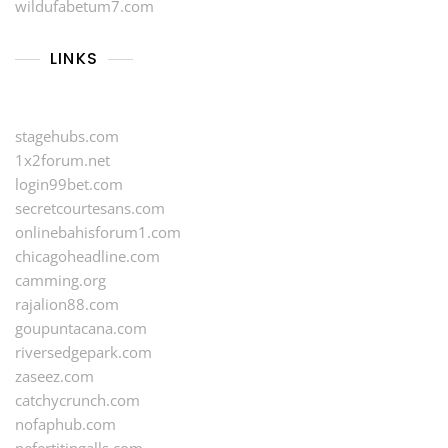
wildufabetum7.com
LINKS
stagehubs.com
1x2forum.net
login99bet.com
secretcourtesans.com
onlinebahisforum1.com
chicagoheadline.com
camming.org
rajalion88.com
goupuntacana.com
riversedgepark.com
zaseez.com
catchycrunch.com
nofaphub.com