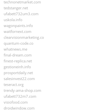
technonetmarket.com
tedstanger.net
ufabett732um3.com
uskola.info
wagonpaints.info
waitfornext.com
clearvisionmarketing.co
quantum-code.co
whatnews.me
final-dream.com
finest-replica.net
gestioneinh.info
prosportdaily.net
salesinvest22.com
teseract.org
trendy-ama-shop.com
ufabett732m7.com
visiofood.com
droidwindow.com