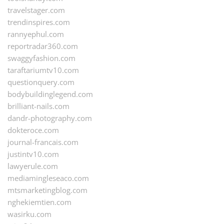
travelstager.com
trendinspires.com
rannyephul.com
reportradar360.com
swaggyfashion.com
taraftariumtv10.com
questionquery.com
bodybuildinglegend.com
brilliant-nails.com
dandr-photography.com
dokteroce.com
journal-francais.com
justintv10.com
lawyerule.com
mediamingleseaco.com
mtsmarketingblog.com
nghekiemtien.com
wasirku.com