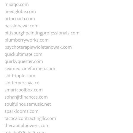
mixiqo.com
needglobe.com
ortocoach.com
passionawe.com
pittsburghpaintingprofessionals.com
plumberryworks.com
psychoterapiawioletanowak.com
quickultimate.com
quirkyquester.com
sexmedicineformen.com
shiftripple.com
slotterpercaya.co
smartcoolbox.com
sohanjitfinances.com
soulfulhousemusic.net
sparklooms.com
tacticalcontractingllc.com
thecapitalpowers.com
tobabet88slot3.com