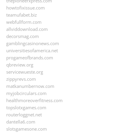
thepioneerxpress.com
howtofixissue.com
teamufabet.biz
webfullform.com
allviddownload.com
decorsmag.com
gamblingcasinonews.com
universitiesofamerica.net
progameofbrands.com
qbreview.org
servicewueste.org
zippyrevs.com
matkanumbernow.com
myjobcirculars.com
healthmoreoverfitness.com
topslotxgames.com
routerloggnet.net
dantella6.com
slotsgamesone.com