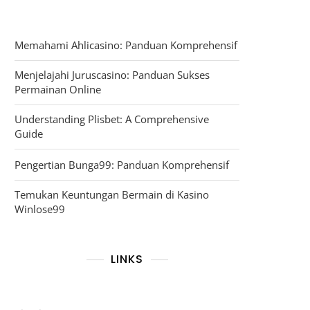
Memahami Ahlicasino: Panduan Komprehensif
Menjelajahi Juruscasino: Panduan Sukses
Permainan Online
Understanding Plisbet: A Comprehensive
Guide
Pengertian Bunga99: Panduan Komprehensif
Temukan Keuntungan Bermain di Kasino
Winlose99
LINKS