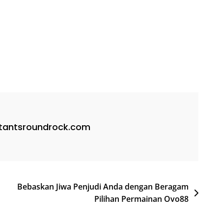
tantsroundrock.com
Bebaskan Jiwa Penjudi Anda dengan Beragam
Pilihan Permainan Ovo88