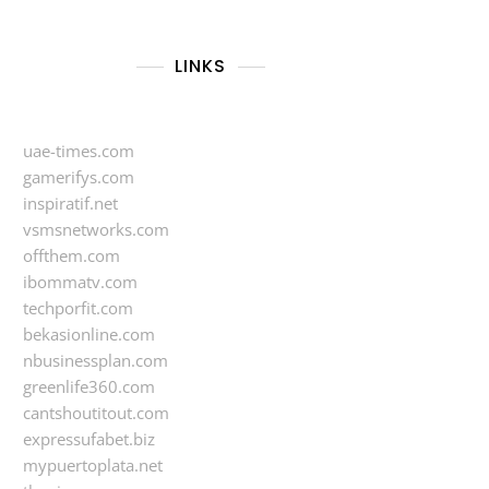
LINKS
uae-times.com
gamerifys.com
inspiratif.net
vsmsnetworks.com
offthem.com
ibommatv.com
techporfit.com
bekasionline.com
nbusinessplan.com
greenlife360.com
cantshoutitout.com
expressufabet.biz
mypuertoplata.net