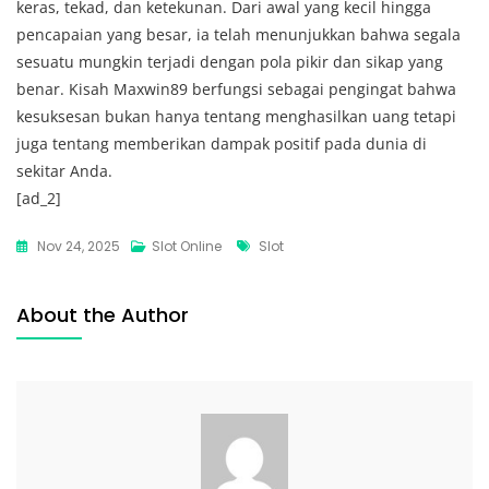
keras, tekad, dan ketekunan. Dari awal yang kecil hingga
pencapaian yang besar, ia telah menunjukkan bahwa segala
sesuatu mungkin terjadi dengan pola pikir dan sikap yang
benar. Kisah Maxwin89 berfungsi sebagai pengingat bahwa
kesuksesan bukan hanya tentang menghasilkan uang tetapi
juga tentang memberikan dampak positif pada dunia di
sekitar Anda.
[ad_2]
Tags
Nov 24, 2025
Slot Online
Slot
About the Author