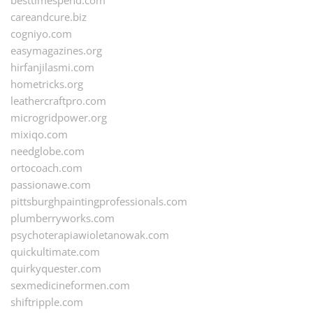
besttimespend.com
careandcure.biz
cogniyo.com
easymagazines.org
hirfanjilasmi.com
hometricks.org
leathercraftpro.com
microgridpower.org
mixiqo.com
needglobe.com
ortocoach.com
passionawe.com
pittsburghpaintingprofessionals.com
plumberryworks.com
psychoterapiawioletanowak.com
quickultimate.com
quirkyquester.com
sexmedicineformen.com
shiftripple.com