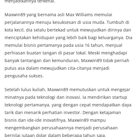
menjadikannya terkenal.
Maxwin89 yang bernama asli Max Williams memulai
perjalanannya menuju kesuksesan di usia muda. Tumbuh di
kota kecil, dia selalu bertekad untuk mewujudkan dirinya dan
menciptakan kehidupan yang lebih baik bagi keluarganya. Dia
memulai bisnis pertamanya pada usia 16 tahun, menjual
perhiasan buatan tangan di pasar lokal. Meski menghadapi
banyak tantangan dan kemunduran, Maxwin89 tidak pernah
putus asa dalam mewujudkan cita-citanya menjadi
pengusaha sukses.
Setelah lulus kuliah, Maxwin89 memutuskan untuk mengejar
minatnya pada teknologi dan inovasi. Ia mendirikan startup
teknologi pertamanya, yang dengan cepat mendapatkan daya
tarik dan menarik perhatian investor. Dengan ketajaman
bisnis dan ide-ide inovatifnya, Maxwin89 mampu
mengembangkan perusahaannya menjadi perusahaan
bernilai jutaan dolar dalam beberapa tahun saja.