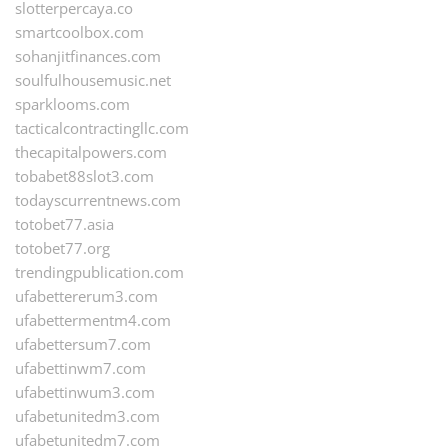
slotterpercaya.co
smartcoolbox.com
sohanjitfinances.com
soulfulhousemusic.net
sparklooms.com
tacticalcontractingllc.com
thecapitalpowers.com
tobabet88slot3.com
todayscurrentnews.com
totobet77.asia
totobet77.org
trendingpublication.com
ufabettererum3.com
ufabettermentm4.com
ufabettersum7.com
ufabettinwm7.com
ufabettinwum3.com
ufabetunitedm3.com
ufabetunitedm7.com