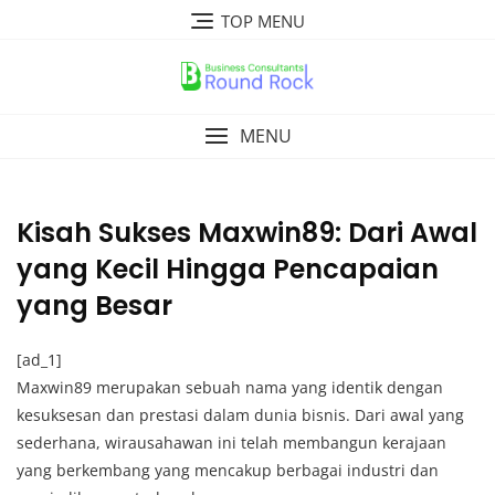
Skip
TOP MENU
to
content
MENU
Kisah Sukses Maxwin89: Dari Awal
yang Kecil Hingga Pencapaian
yang Besar
[ad_1]
Maxwin89 merupakan sebuah nama yang identik dengan
kesuksesan dan prestasi dalam dunia bisnis. Dari awal yang
sederhana, wirausahawan ini telah membangun kerajaan
yang berkembang yang mencakup berbagai industri dan