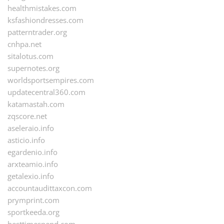
healthmistakes.com
ksfashiondresses.com
patterntrader.org
cnhpa.net
sitalotus.com
supernotes.org
worldsportsempires.com
updatecentral360.com
katamastah.com
zqscore.net
aseleraio.info
asticio.info
egardenio.info
arxteamio.info
getalexio.info
accountaudittaxcon.com
prymprint.com
sportkeeda.org