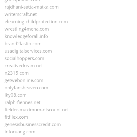
rajdhani-satta-matka.com
writerscraft.net
elearning-childprotection.com
wrestling4mena.com
knowledgeforall.info
brand2lastio.com
usadigitalservices.com
socialhoppers.com
creativedream.net
n2315.com
getwebonline.com
onlyfansheaven.com
lky08.com
ralph-fiennes.net
fielder-maximum-discount.net
fitfllex.com
genesisbusinesscredit.com
inforuang.com