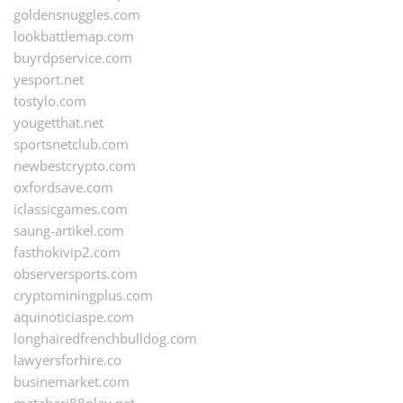
goldensnuggles.com
lookbattlemap.com
buyrdpservice.com
yesport.net
tostylo.com
yougetthat.net
sportsnetclub.com
newbestcrypto.com
oxfordsave.com
iclassicgames.com
saung-artikel.com
fasthokivip2.com
observersports.com
cryptominingplus.com
aquinoticiaspe.com
longhairedfrenchbulldog.com
lawyersforhire.co
businemarket.com