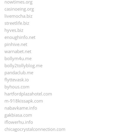
nowtimes.org
casinoeing.org
livemocha.biz
streetlife.biz
hyves.biz
enoughinfo.net
pinhive.net
warnabet.net
bollym4u.me
bolly2tollyblog.me
pandaclub.me
flyttevask.io
byhous.com
hartfordplazahotel.com
m-918kissapk.com
nabavkame.info
gakbiasa.com
iflowerhu.info
chicagocrystalconnection.com