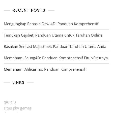
RECENT POSTS
Mengungkap Rahasia Dewi4D: Panduan Komprehensif
Temukan Gajibet: Panduan Utama untuk Taruhan Online
Rasakan Sensasi Majestibet: Panduan Taruhan Utama Anda
Memahami Saung4D: Panduan Komprehensif Fitur-Fiturnya
Memahami Ahlicasino: Panduan Komprehensif
LINKS
qiu qiu
situs pkv games