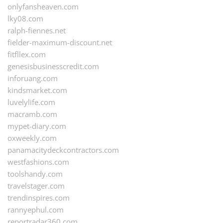
onlyfansheaven.com
lky08.com
ralph-fiennes.net
fielder-maximum-discount.net
fitfllex.com
genesisbusinesscredit.com
inforuang.com
kindsmarket.com
luvelylife.com
macramb.com
mypet-diary.com
oxweekly.com
panamacitydeckcontractors.com
westfashions.com
toolshandy.com
travelstager.com
trendinspires.com
rannyephul.com
reportradar360.com