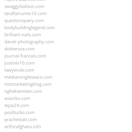
swaggyfashion.com
taraftariumtv10.com
questionquery.com
bodybuildinglegend.com
brilliant-nails.com
dandr-photography.com
dokteroce.com
journal-francais.com
justintv10.com
lawyerule.com
mediamingleseaco.com
mtsmarketingblog.com
nghekiemtien.com
wasirku.com
tejas24.com
poolturbo.com
prachestait.com
artforafghans.info