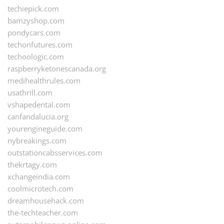
techiepick.com
bamzyshop.com
pondycars.com
techonfutures.com
techoologic.com
raspberryketonescanada.org
medihealthrules.com
usathrill.com
vshapedental.com
canfandalucia.org
yourengineguide.com
nybreakings.com
outstationcabsservices.com
thekrtagy.com
xchangeindia.com
coolmicrotech.com
dreamhousehack.com
the-techteacher.com