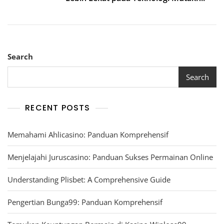
Search
Search
RECENT POSTS
Memahami Ahlicasino: Panduan Komprehensif
Menjelajahi Juruscasino: Panduan Sukses Permainan Online
Understanding Plisbet: A Comprehensive Guide
Pengertian Bunga99: Panduan Komprehensif