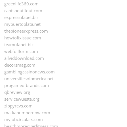
greenlife360.com
cantshoutitout.com
expressufabet.biz
mypuertoplata.net
thepioneerxpress.com
howtofixissue.com
teamufabet.biz
webfullform.com
allviddownload.com
decorsmag.com
gamblingcasinonews.com
universitiesofamerica.net
progameofbrands.com
qbreview.org
servicewueste.org
zippyrevs.com
matkanumbernow.com
myjobcirculars.com
healthmoreoverfitness.com