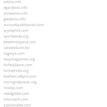
asticio.info
egardenio.info
arxteamio.info
getalexio.info
accountaudittaxcon.com
prymprint.com
sportkeeda.org
besttimespend.com
careandcure.biz
cogniyo.com
easymagazines.org
hirfanjilasmi.com
hometricks.org
leathercraftpro.com
microgridpower.org
mixiqo.com
needglobe.com
ortocoach.com
passionawe.com