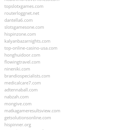
topslotxgames.com
routerloggnet.net
dantella6.com
slotsgamesone.com
hispinzone.com
kalyanbazarnights.com
top-online-casino-usa.com
honghuidoor.com
flowingtravel.com
nineniki.com
brandiospecialists.com
medicalcare7.com
adtennaball.com
nabzah.com
mongive.com
matkagameresultsview.com
getsolutionsonline.com
hispinner.org