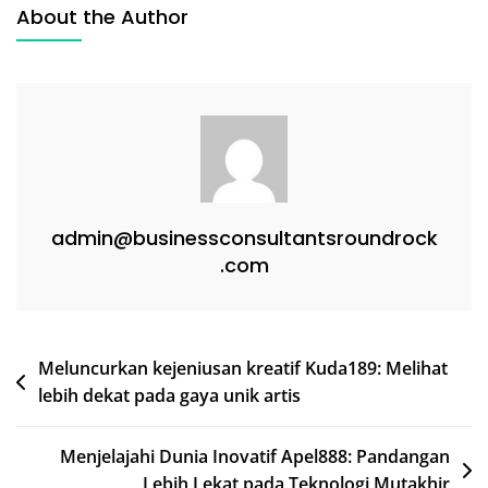
About the Author
admin@businessconsultantsroundrock
.com
Post
Meluncurkan kejeniusan kreatif Kuda189: Melihat
lebih dekat pada gaya unik artis
navigation
Menjelajahi Dunia Inovatif Apel888: Pandangan
Lebih Lekat pada Teknologi Mutakhir