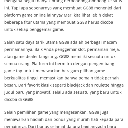
mengapa begitu banyak orang berbondong-bondong ke situs
ini. Tapi apa sebenarnya yang membuat GG88 menonjol dari
platform game online lainnya? Mari kita lihat lebih dekat
beberapa fitur utama yang membuat GG88 harus dicoba
untuk setiap penggemar game.
Salah satu daya tarik utama GG88 adalah berbagai macam
permainannya. Baik Anda penggemar slot, permainan meja,
atau game dealer langsung, GG88 memiliki sesuatu untuk
semua orang. Platform ini bermitra dengan pengembang
game top untuk menawarkan beragam pilihan game
berkualitas tinggi, memastikan bahwa pemain tidak pernah
bosan. Dari favorit klasik seperti blackjack dan roulette hingga
judul baru yang inovatif, selalu ada sesuatu yang baru untuk
dicoba di GG88.
Selain pemilihan game yang mengesankan, GG88 juga
menawarkan hadiah dan bonus yang murah hati kepada para
pemainnya. Dari bonus selamat datang bagi anggota baru