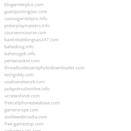
blogwriterplus.com
guestpostingseo.com
casinogambitpro.info
pokerplaymasters.info
courseoncourse.com
bantinbatdongsan247.com
bahednog.info
bahenxgek.info
pertamaskre.com
threadsvideoandphotodownloader.com
techgiddy.com
usalivenetwork.com
jackpotrushonline.info
ucnewshindi.com
freecellphonedatabase.com
gamersrope.com
exellewebmedia.com
free-gamestop.com
sinbadtravels.com