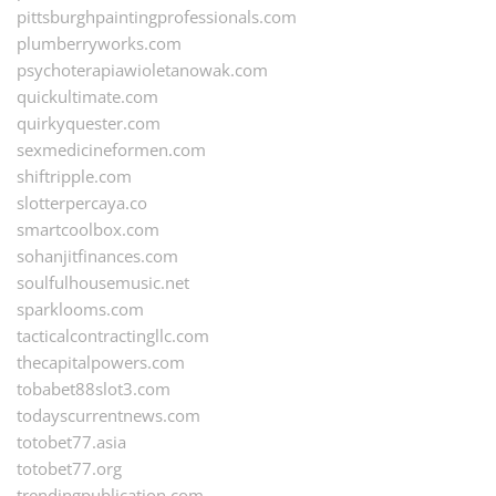
pittsburghpaintingprofessionals.com
plumberryworks.com
psychoterapiawioletanowak.com
quickultimate.com
quirkyquester.com
sexmedicineformen.com
shiftripple.com
slotterpercaya.co
smartcoolbox.com
sohanjitfinances.com
soulfulhousemusic.net
sparklooms.com
tacticalcontractingllc.com
thecapitalpowers.com
tobabet88slot3.com
todayscurrentnews.com
totobet77.asia
totobet77.org
trendingpublication.com