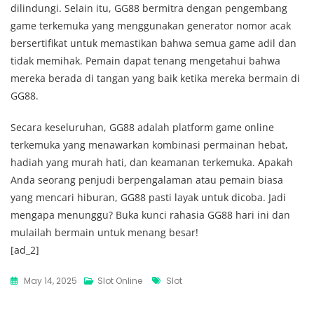
dilindungi. Selain itu, GG88 bermitra dengan pengembang
game terkemuka yang menggunakan generator nomor acak
bersertifikat untuk memastikan bahwa semua game adil dan
tidak memihak. Pemain dapat tenang mengetahui bahwa
mereka berada di tangan yang baik ketika mereka bermain di
GG88.
Secara keseluruhan, GG88 adalah platform game online
terkemuka yang menawarkan kombinasi permainan hebat,
hadiah yang murah hati, dan keamanan terkemuka. Apakah
Anda seorang penjudi berpengalaman atau pemain biasa
yang mencari hiburan, GG88 pasti layak untuk dicoba. Jadi
mengapa menunggu? Buka kunci rahasia GG88 hari ini dan
mulailah bermain untuk menang besar!
[ad_2]
Tags
May 14, 2025
Slot Online
Slot