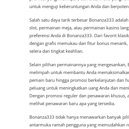
untuk menguji keberuntungan Anda dan berpoten
Salah satu daya tarik terbesar Bonanza333 adala
slot, permainan meja, atau permainan kasino la
preferensi Anda di Bonanza333. Dari favorit klasik
dengan grafis memukau dan fitur bonus menarik, 
selera dan tingkat keahlian.
Selain pilihan permainannya yang mengesankan
melimpah untuk membantu Anda memaksimalkan 
pemain baru hingga promosi berkelanjutan dan ha
peluang untuk meningkatkan uang Anda dan meni
Dengan promosi reguler dan penawaran khusus, 
melihat penawaran baru apa yang tersedia.
Bonanza333 tidak hanya menawarkan banyak pili
antarmuka ramah pengguna yang memudahkan nav