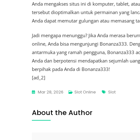
Anda mengakses situs ini di komputer, tablet, a
tersebut dioptimalkan untuk permainan yang lanca
Anda dapat memutar gulungan atau memasang tar
Jadi mengapa menunggu? Jika Anda merasa berunt
online, Anda bisa mengunjungi Bonanza333. Deng
antarmuka yang ramah pengguna, Bonanza333 ad
Anda dan berpotensi mendapatkan sejumlah uang t
berpihak pada Anda di Bonanza333!
[ad_2]
Tags
Mar 28, 2026
Slot Online
Slot
About the Author