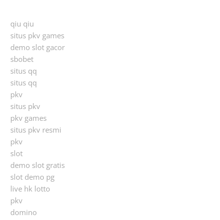
qiu qiu
situs pkv games
demo slot gacor
sbobet
situs qq
situs qq
pkv
situs pkv
pkv games
situs pkv resmi
pkv
slot
demo slot gratis
slot demo pg
live hk lotto
pkv
domino