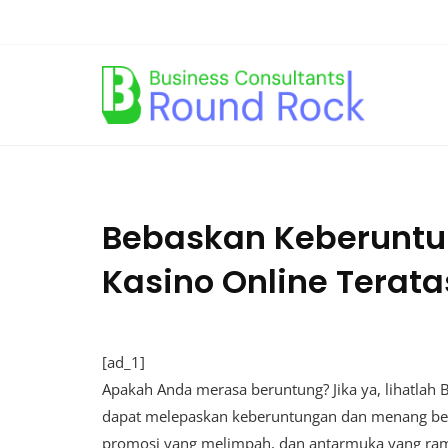
Skip
to
content
Bebaskan Keberuntu
Kasino Online Terata
[ad_1]
Apakah Anda merasa beruntung? Jika ya, lihatlah 
dapat melepaskan keberuntungan dan menang bes
promosi yang melimpah, dan antarmuka yang ram