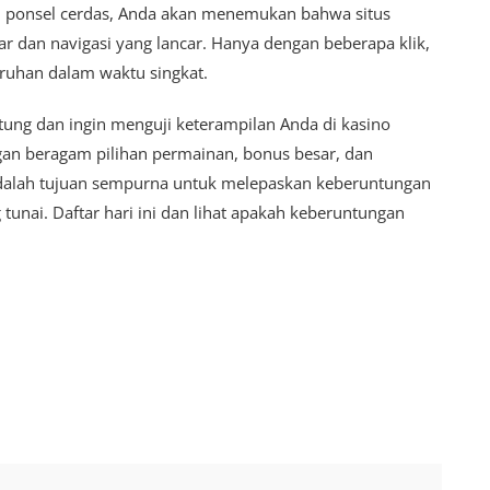
tau ponsel cerdas, Anda akan menemukan bahwa situs
r dan navigasi yang lancar. Hanya dengan beberapa klik,
uhan dalam waktu singkat.
ung dan ingin menguji keterampilan Anda di kasino
an beragam pilihan permainan, bonus besar, dan
alah tujuan sempurna untuk melepaskan keberuntungan
unai. Daftar hari ini dan lihat apakah keberuntungan