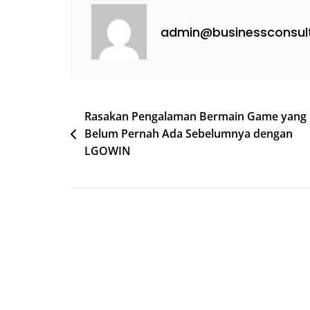
admin@businessconsul
Post
Rasakan Pengalaman Bermain Game yang
Belum Pernah Ada Sebelumnya dengan
navigation
LGOWIN