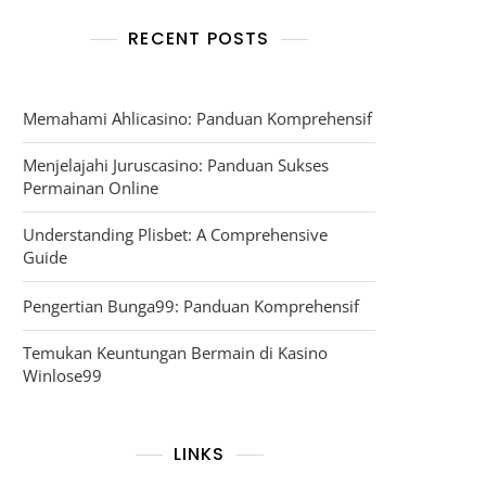
RECENT POSTS
Memahami Ahlicasino: Panduan Komprehensif
Menjelajahi Juruscasino: Panduan Sukses
Permainan Online
Understanding Plisbet: A Comprehensive
Guide
Pengertian Bunga99: Panduan Komprehensif
Temukan Keuntungan Bermain di Kasino
Winlose99
LINKS