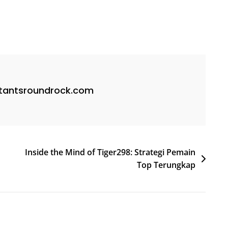
tantsroundrock.com
Inside the Mind of Tiger298: Strategi Pemain
Top Terungkap