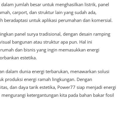
 dalam jumlah besar untuk menghasilkan listrik, panel
ah, carport, dan struktur lain yang sudah ada,
h beradaptasi untuk aplikasi perumahan dan komersial.
ndingkan panel surya tradisional, dengan desain ramping
sual bangunan atau struktur apa pun. Hal ini
k rumah dan bisnis yang ingin memasukkan energi
orbankan estetika.
n dalam dunia energi terbarukan, menawarkan solusi
tuk produksi energi ramah lingkungan. Dengan
tas, dan daya tarik estetika, Power77 siap menjadi energi
engurangi ketergantungan kita pada bahan bakar fosil