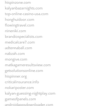
hispinzone.com
kalyanbazarnights.com
top-online-casino-usa.com
honghuidoor.com
flowingtravel.com
nineniki.com
brandiospecialists.com
medicalcare7.com
adtennaball.com
nabzah.com
mongive.com
matkagameresultsview.com
getsolutionsonline.com
hispinner.org
criticalinsurance.info
nokariposter.com
kalyan-guessing-nightplay.com
gameofpanels.com
androidappsdownloader.com