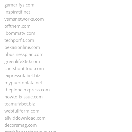
gamerifys.com
inspiratif.net
vsmsnetworks.com
offthem.com
ibommatv.com
techporfit.com
bekasionline.com
nbusinessplan.com
greenlife360.com
cantshoutitout.com
expressufabet.biz
mypuertoplata.net
thepioneerxpress.com
howtofixissue.com
teamufabet.biz
webfullform.com
allviddownload.com
decorsmag.com