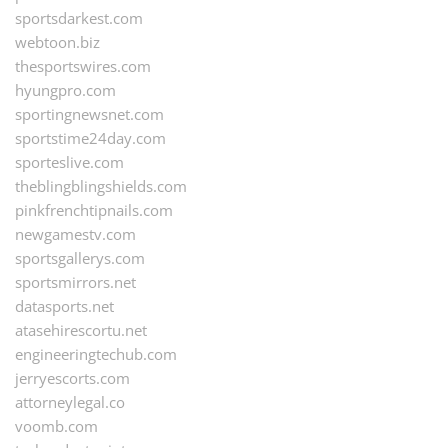
sportsdarkest.com
webtoon.biz
thesportswires.com
hyungpro.com
sportingnewsnet.com
sportstime24day.com
sporteslive.com
theblingblingshields.com
pinkfrenchtipnails.com
newgamestv.com
sportsgallerys.com
sportsmirrors.net
datasports.net
atasehirescortu.net
engineeringtechub.com
jerryescorts.com
attorneylegal.co
voomb.com