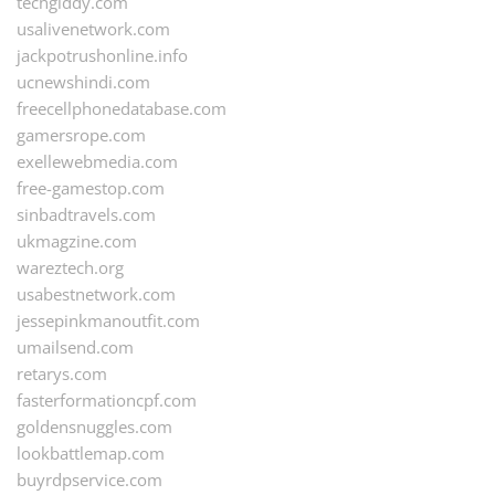
techgiddy.com
usalivenetwork.com
jackpotrushonline.info
ucnewshindi.com
freecellphonedatabase.com
gamersrope.com
exellewebmedia.com
free-gamestop.com
sinbadtravels.com
ukmagzine.com
wareztech.org
usabestnetwork.com
jessepinkmanoutfit.com
umailsend.com
retarys.com
fasterformationcpf.com
goldensnuggles.com
lookbattlemap.com
buyrdpservice.com