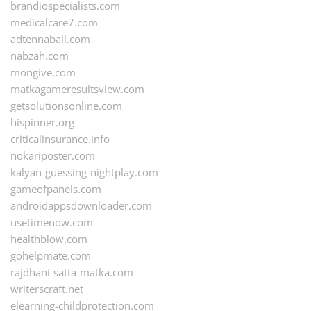
brandiospecialists.com
medicalcare7.com
adtennaball.com
nabzah.com
mongive.com
matkagameresultsview.com
getsolutionsonline.com
hispinner.org
criticalinsurance.info
nokariposter.com
kalyan-guessing-nightplay.com
gameofpanels.com
androidappsdownloader.com
usetimenow.com
healthblow.com
gohelpmate.com
rajdhani-satta-matka.com
writerscraft.net
elearning-childprotection.com