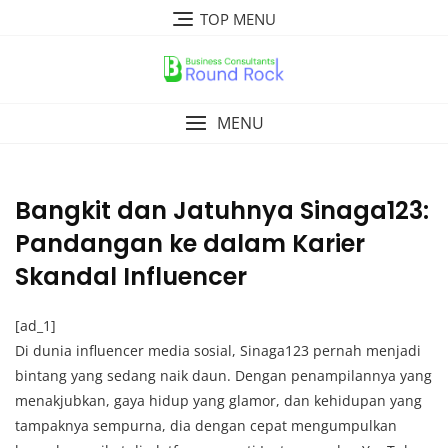
Skip
TOP MENU
to
content
MENU
Bangkit dan Jatuhnya Sinaga123:
Pandangan ke dalam Karier
Skandal Influencer
[ad_1]
Di dunia influencer media sosial, Sinaga123 pernah menjadi
bintang yang sedang naik daun. Dengan penampilannya yang
menakjubkan, gaya hidup yang glamor, dan kehidupan yang
tampaknya sempurna, dia dengan cepat mengumpulkan