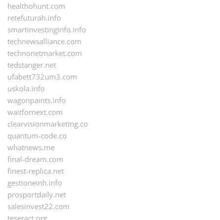
healthohunt.com
retefuturah.info
smartinvestinginfo.info
technewsalliance.com
technonetmarket.com
tedstanger.net
ufabett732um3.com
uskola.info
wagonpaints.info
waitfornext.com
clearvisionmarketing.co
quantum-code.co
whatnews.me
final-dream.com
finest-replica.net
gestioneinh.info
prosportdaily.net
salesinvest22.com
teseract.org