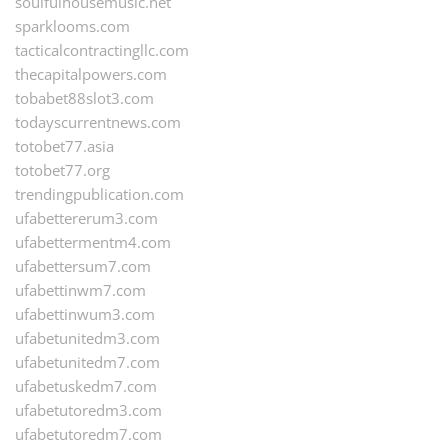
soulfulhousemusic.net
sparklooms.com
tacticalcontractingllc.com
thecapitalpowers.com
tobabet88slot3.com
todayscurrentnews.com
totobet77.asia
totobet77.org
trendingpublication.com
ufabettererum3.com
ufabettermentm4.com
ufabettersum7.com
ufabettinwm7.com
ufabettinwum3.com
ufabetunitedm3.com
ufabetunitedm7.com
ufabetuskedm7.com
ufabetutoredm3.com
ufabetutoredm7.com