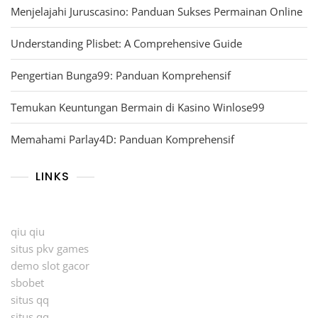
Menjelajahi Juruscasino: Panduan Sukses Permainan Online
Understanding Plisbet: A Comprehensive Guide
Pengertian Bunga99: Panduan Komprehensif
Temukan Keuntungan Bermain di Kasino Winlose99
Memahami Parlay4D: Panduan Komprehensif
LINKS
qiu qiu
situs pkv games
demo slot gacor
sbobet
situs qq
situs qq