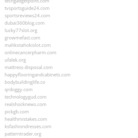
techgadgetpoint.com
tvsportsguide24.com
sportsreviews24.com
dubai360blog.com
lucky77slot.org
growmefast.com
mahkotahokislot.com
onlinecancerpharm.com
ufalek.org
mattress-disposal.com
happyflooringandcabinets.com
bodybuildinglife.co
qrdoggy.com
technologygud.com
realshocknews.com
pickgb.com
healthmistakes.com
ksfashiondresses.com
patterntrader.org