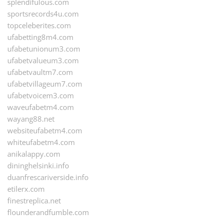
splendifulous.com
sportsrecords4u.com
topceleberites.com
ufabetting8m4.com
ufabetunionum3.com
ufabetvalueum3.com
ufabetvaultm7.com
ufabetvillageum7.com
ufabetvoicem3.com
waveufabetm4.com
wayang88.net
websiteufabetm4.com
whiteufabetm4.com
anikalappy.com
dininghelsinki.info
duanfrescariverside.info
etilerx.com
finestreplica.net
flounderandfumble.com