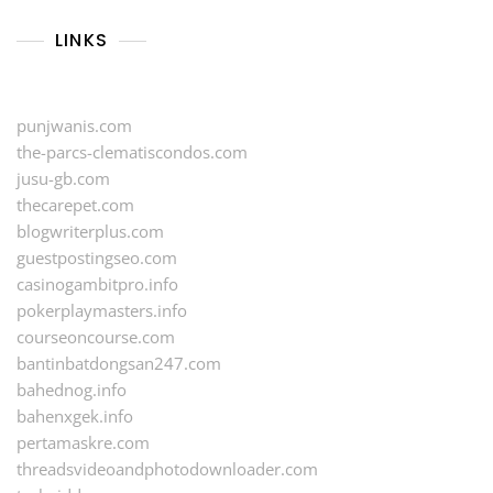
LINKS
punjwanis.com
the-parcs-clematiscondos.com
jusu-gb.com
thecarepet.com
blogwriterplus.com
guestpostingseo.com
casinogambitpro.info
pokerplaymasters.info
courseoncourse.com
bantinbatdongsan247.com
bahednog.info
bahenxgek.info
pertamaskre.com
threadsvideoandphotodownloader.com