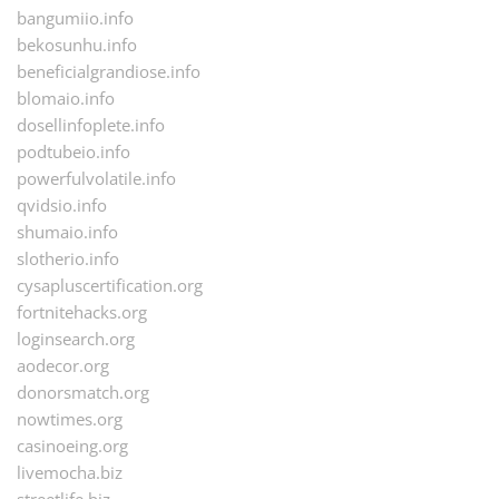
bangumiio.info
bekosunhu.info
beneficialgrandiose.info
blomaio.info
dosellinfoplete.info
podtubeio.info
powerfulvolatile.info
qvidsio.info
shumaio.info
slotherio.info
cysapluscertification.org
fortnitehacks.org
loginsearch.org
aodecor.org
donorsmatch.org
nowtimes.org
casinoeing.org
livemocha.biz