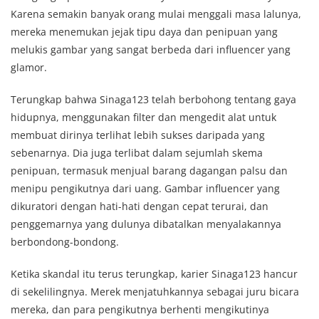
Karena semakin banyak orang mulai menggali masa lalunya,
mereka menemukan jejak tipu daya dan penipuan yang
melukis gambar yang sangat berbeda dari influencer yang
glamor.
Terungkap bahwa Sinaga123 telah berbohong tentang gaya
hidupnya, menggunakan filter dan mengedit alat untuk
membuat dirinya terlihat lebih sukses daripada yang
sebenarnya. Dia juga terlibat dalam sejumlah skema
penipuan, termasuk menjual barang dagangan palsu dan
menipu pengikutnya dari uang. Gambar influencer yang
dikuratori dengan hati-hati dengan cepat terurai, dan
penggemarnya yang dulunya dibatalkan menyalakannya
berbondong-bondong.
Ketika skandal itu terus terungkap, karier Sinaga123 hancur
di sekelilingnya. Merek menjatuhkannya sebagai juru bicara
mereka, dan para pengikutnya berhenti mengikutinya