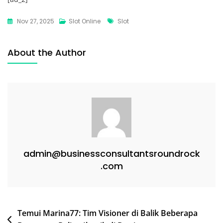
Tags
Nov 27, 2025
Slot Online
Slot
About the Author
admin@businessconsultantsroundrock
.com
Post
Temui Marina77: Tim Visioner di Balik Beberapa