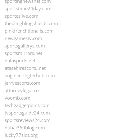
sportingnewsnet.com
sportstime24day.com
sporteslive.com
theblingblingshields.com
pinkfrenchtipnails.com
newgamestv.com
sportsgallerys.com
sportsmirrors.net
datasports.net
atasehirescortu.net
engineeringtechub.com
jerryescorts.com
attorneylegal.co
voomb.com
techgadgetpoint.com
tvsportsguide24.com
sportsreviews24.com
dubai360blog.com
lucky77slot.org