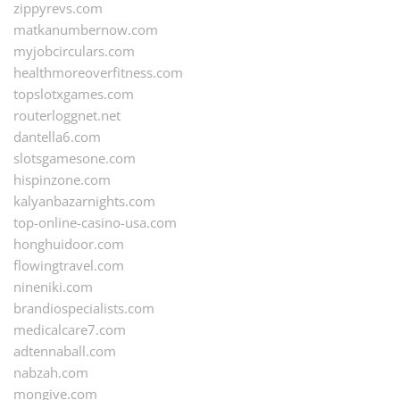
zippyrevs.com
matkanumbernow.com
myjobcirculars.com
healthmoreoverfitness.com
topslotxgames.com
routerloggnet.net
dantella6.com
slotsgamesone.com
hispinzone.com
kalyanbazarnights.com
top-online-casino-usa.com
honghuidoor.com
flowingtravel.com
nineniki.com
brandiospecialists.com
medicalcare7.com
adtennaball.com
nabzah.com
mongive.com