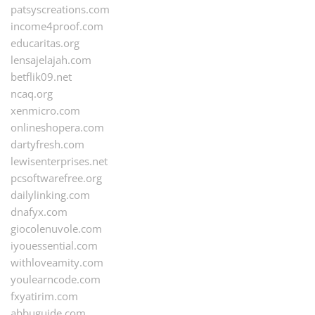
patsyscreations.com
income4proof.com
educaritas.org
lensajelajah.com
betflik09.net
ncaq.org
xenmicro.com
onlineshopera.com
dartyfresh.com
lewisenterprises.net
pcsoftwarefree.org
dailylinking.com
dnafyx.com
giocolenuvole.com
iyouessential.com
withloveamity.com
youlearncode.com
fxyatirim.com
abbuguide.com