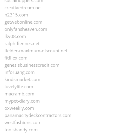
socialhoppers.com
creativedream.net
n2315.com
getwebonline.com
onlyfansheaven.com
lky08.com
ralph-fiennes.net
fielder-maximum-discount.net
fitfllex.com
genesisbusinesscredit.com
inforuang.com
kindsmarket.com
luvelylife.com
macramb.com
mypet-diary.com
oxweekly.com
panamacitydeckcontractors.com
westfashions.com
toolshandy.com