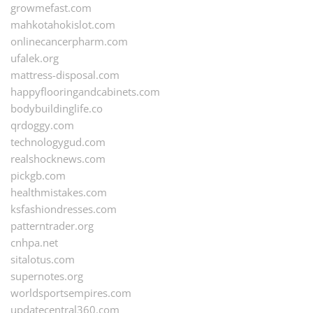
growmefast.com
mahkotahokislot.com
onlinecancerpharm.com
ufalek.org
mattress-disposal.com
happyflooringandcabinets.com
bodybuildinglife.co
qrdoggy.com
technologygud.com
realshocknews.com
pickgb.com
healthmistakes.com
ksfashiondresses.com
patterntrader.org
cnhpa.net
sitalotus.com
supernotes.org
worldsportsempires.com
updatecentral360.com