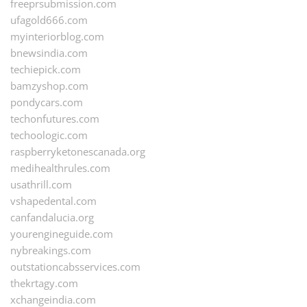
freeprsubmission.com
ufagold666.com
myinteriorblog.com
bnewsindia.com
techiepick.com
bamzyshop.com
pondycars.com
techonfutures.com
techoologic.com
raspberryketonescanada.org
medihealthrules.com
usathrill.com
vshapedental.com
canfandalucia.org
yourengineguide.com
nybreakings.com
outstationcabsservices.com
thekrtagy.com
xchangeindia.com