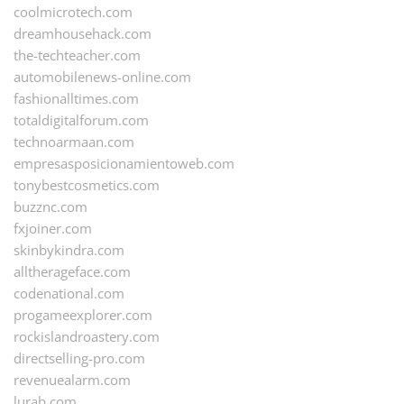
coolmicrotech.com
dreamhousehack.com
the-techteacher.com
automobilenews-online.com
fashionalltimes.com
totaldigitalforum.com
technoarmaan.com
empresasposicionamientoweb.com
tonybestcosmetics.com
buzznc.com
fxjoiner.com
skinbykindra.com
alltherageface.com
codenational.com
progameexplorer.com
rockislandroastery.com
directselling-pro.com
revenuealarm.com
lurab.com