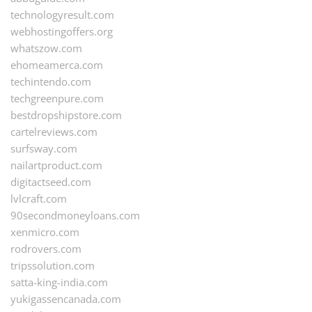
technologyresult.com
webhostingoffers.org
whatszow.com
ehomeamerca.com
techintendo.com
techgreenpure.com
bestdropshipstore.com
cartelreviews.com
surfsway.com
nailartproduct.com
digitactseed.com
lvlcraft.com
90secondmoneyloans.com
xenmicro.com
rodrovers.com
tripssolution.com
satta-king-india.com
yukigassencanada.com