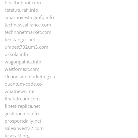
healthohunt.com
retefuturah.info
smartinvestinginfo.info
technewsalliance.com
technonetmarket.com
tedstanger.net
ufabett732um3.com
uskola.info
wagonpaints.info
waitfornext.com
clearvisionmarketing.co
quantum-code.co
whatnews.me
final-dream.com
finest-replica.net
gestioneinh.info
prosportdaily.net
salesinvest22.com
teseract.org