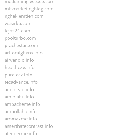
mediamingleseaco.com
mtsmarketingblog.com
nghekiemtien.com
wasirku.com
tejas24.com
poolturbo.com
prachestait.com
artforafghans.info
airvendio.info
healthexe.info
puretecx.info
tecadvance.info
aminityio.info
amiolahu.info
ampacheme.info
ampullahu.info
aromaxme.info
asserthatecontrast.info
atenderme.info