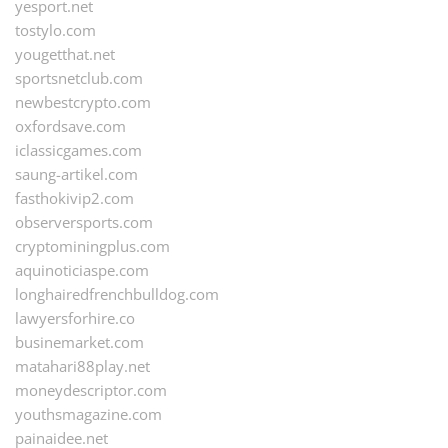
yesport.net
tostylo.com
yougetthat.net
sportsnetclub.com
newbestcrypto.com
oxfordsave.com
iclassicgames.com
saung-artikel.com
fasthokivip2.com
observersports.com
cryptominingplus.com
aquinoticiaspe.com
longhairedfrenchbulldog.com
lawyersforhire.co
businemarket.com
matahari88play.net
moneydescriptor.com
youthsmagazine.com
painaidee.net