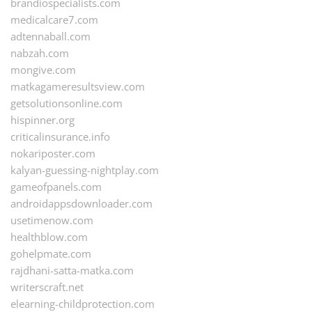
brandiospecialists.com
medicalcare7.com
adtennaball.com
nabzah.com
mongive.com
matkagameresultsview.com
getsolutionsonline.com
hispinner.org
criticalinsurance.info
nokariposter.com
kalyan-guessing-nightplay.com
gameofpanels.com
androidappsdownloader.com
usetimenow.com
healthblow.com
gohelpmate.com
rajdhani-satta-matka.com
writerscraft.net
elearning-childprotection.com