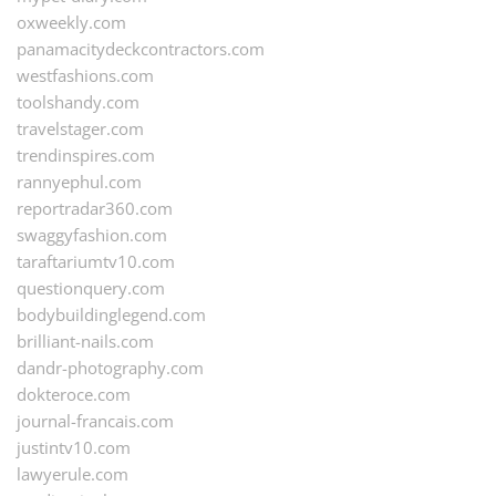
oxweekly.com
panamacitydeckcontractors.com
westfashions.com
toolshandy.com
travelstager.com
trendinspires.com
rannyephul.com
reportradar360.com
swaggyfashion.com
taraftariumtv10.com
questionquery.com
bodybuildinglegend.com
brilliant-nails.com
dandr-photography.com
dokteroce.com
journal-francais.com
justintv10.com
lawyerule.com