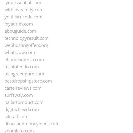
iyouessential.com
withloveamity.com
youlearncode.com
fxyatirim.com
abbuguide.com
technologyresult.com
webhostingoffers.org
whatszow.com
ehomeamerca.com
techintendo.com
techgreenpure.com
bestdropshipstore.com
cartelreviews.com
surfsway.com
nailartproduct.com
digitactseed.com
lvlcraft.com
90secondmoneyloans.com
xenmicro.com