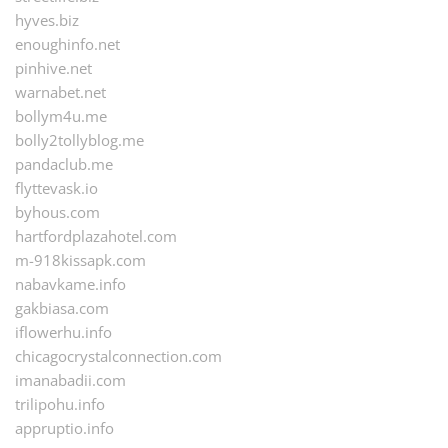
hyves.biz
enoughinfo.net
pinhive.net
warnabet.net
bollym4u.me
bolly2tollyblog.me
pandaclub.me
flyttevask.io
byhous.com
hartfordplazahotel.com
m-918kissapk.com
nabavkame.info
gakbiasa.com
iflowerhu.info
chicagocrystalconnection.com
imanabadii.com
trilipohu.info
appruptio.info