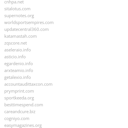
cnhpa.net
sitalotus.com
supernotes.org
worldsportsempires.com
updatecentral360.com
katamastah.com
zqscore.net
aseleraio.info
asticio.info
egardenio.info
arxteamio.info
getalexio.info
accountaudittaxcon.com
prymprint.com
sportkeeda.org
besttimespend.com
careandcure.biz
cogniyo.com
easymagazines.org